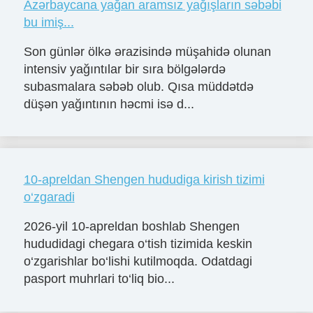
Azərbaycana yağan aramsız yağışların səbəbi
bu imiş...
Son günlər ölkə ərazisində müşahidə olunan
intensiv yağıntılar bir sıra bölgələrdə
subasmalara səbəb olub. Qısa müddətdə
düşən yağıntının həcmi isə d...
10-apreldan Shengen hududiga kirish tizimi
o‘zgaradi
2026-yil 10-apreldan boshlab Shengen
hududidagi chegara o‘tish tizimida keskin
o‘zgarishlar bo‘lishi kutilmoqda. Odatdagi
pasport muhrlari to‘liq bio...