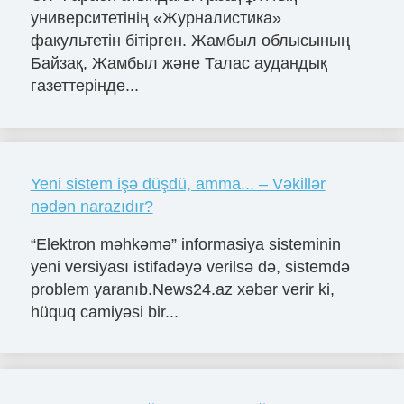
университетінің «Журналистика»
факультетін бітірген. Жамбыл облысының
Байзақ, Жамбыл және Талас аудандық
газеттерінде...
Yeni sistem işə düşdü, amma... – Vəkillər
nədən narazıdır?
“Elektron məhkəmə” informasiya sisteminin
yeni versiyası istifadəyə verilsə də, sistemdə
problem yaranıb.News24.az xəbər verir ki,
hüquq camiyəsi bir...