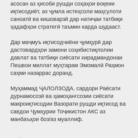
асосан аз ҳисоби рушди соҳаҳои воқеии
иқтисодиёт, аз ҷумла истеҳсоли маҳсулоти
саноатӣ ва кишоварзӣ дар натиҷаи татбиқи
ҳадафҳои стратегӣ таъмин карда шудааст.
Дар маҷмуъ иқтисодчиёни ҷумҳурӣ дар
дастовардҳои замони соҳибистиқлолии
давлат ва татбиқи сиёсати хирадмандонаи
Пешвои миллат муҳтарам Эмомалӣ Раҳмон
саҳми назаррас доранд.
Муҳаммад ҶАЛОЛЗОДА, сардори Раёсати
дурнамосозӣ ва ҳамоҳангсозии сиёсати
макроиқтисодии Вазорати рушди иқтисод ва
савдои Ҷумҳурии Тоҷикистон АКС аз
манбаъҳои боз/аз муаллиф.