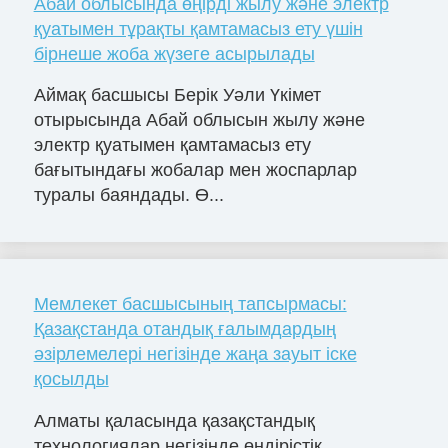
Абай облысында өңірді жылу және электр
қуатымен тұрақты қамтамасыз ету үшін
бірнеше жоба жүзеге асырылады
Аймақ басшысы Берік Уәли Үкімет
отырысында Абай облысын жылу және
электр қуатымен қамтамасыз ету
бағытындағы жобалар мен жоспарлар
туралы баяндады. Ө...
Мемлекет басшысының тапсырмасы:
Қазақстанда отандық ғалымдардың
әзірлемелері негізінде жаңа зауыт іске
қосылды
Алматы қаласында қазақстандық
технологиялар негізінде өндірістік