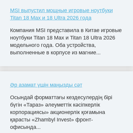
MSI выпустил мощные игровые ноутбуки
Titan 18 Max и 18 Ultra 2026 года
Компания MSI представила в Китае игровые
ноутбуки Titan 18 Max и Titan 18 Ultra 2026
модельного года. Оба устройства,
выполненные в корпусе из магние...
Әр азамат үшін маңызды сәт
Осындай форматтағы кездесулердің бірі
бүгін «Тараз» әлеуметтік кәсіпкерлік
корпорациясы» акционерлік қоғамына
қарасты «Zhambyl Invest» фронт-
офисында...