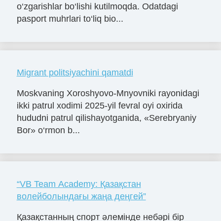
o‘zgarishlar bo‘lishi kutilmoqda. Odatdagi
pasport muhrlari to‘liq bio...
Migrant politsiyachini qamatdi
Moskvaning Xoroshyovo-Mnyovniki rayonidagi
ikki patrul xodimi 2025-yil fevral oyi oxirida
hududni patrul qilishayotganida, «Serebryaniy
Bor» o‘rmon b...
“VB Team Academy: Қазақстан
волейболындағы жаңа деңгей”
Қазақстанның спорт әлемінде небәрі бір