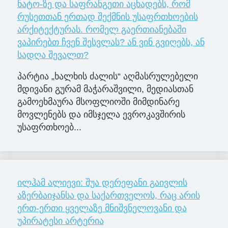
ნატო-ზე და საფრანგეთი აცხადებს, რომ
რუსეთთან ერთად შექმნის უსაფრთხოების
არქიტექტურას. რომელ გაერთიანებაში
ვაპირებთ ჩვენ შესვლას? ან ვინ გვიღებს, ან
სადღა შევალთ?
პარტია „ხალხის ძალის“ აღმასრულებელი
მდივანი გურამ მაჭარაშვილი, მედიასთან
გამოეხმაურა მსოფლიოში მიმდინარე
მოვლენებს და იმსჯელა ევროკავშირის
უსაფრთხოებ...
ილჰამ ალიევი: შუა დერეფანი გაივლის
აზერბაიჯანსა და საქართველოს, რაც არის
ერთ-ერთი ყველაზე მნიშვნელოვანი და
უპირატესი არტერია