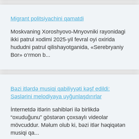
Migrant politsiyachini qamatdi
Moskvaning Xoroshyovo-Mnyovniki rayonidagi
ikki patrul xodimi 2025-yil fevral oyi oxirida
hududni patrul qilishayotganida, «Serebryaniy
Bor» o‘rmon b...
Bəzi itlərdə musiqi qabiliyyəti kəşf edildi:
Səslərini melodiyaya uyğunlaşdırırlar
İnternetdə itlərin sahibləri ilə birlikdə
“oxuduğunu” göstərən çoxsaylı videolar
mövcuddur. Məlum olub ki, bəzi itlər həqiqətən
musiqi qa...