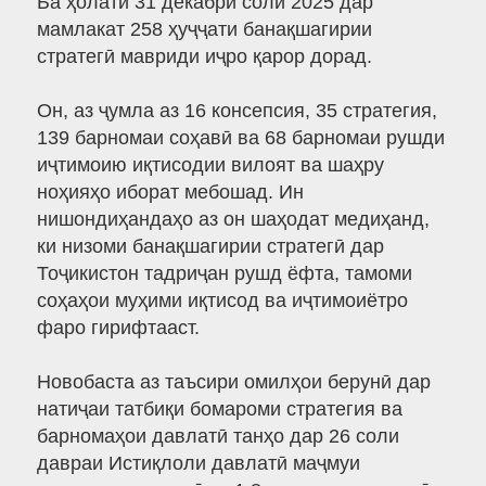
Ба ҳолати 31 декабри соли 2025 дар
мамлакат 258 ҳуҷҷати банақшагирии
стратегӣ мавриди иҷро қарор дорад.
Он, аз ҷумла аз 16 консепсия, 35 стратегия,
139 барномаи соҳавӣ ва 68 барномаи рушди
иҷтимоию иқтисодии вилоят ва шаҳру
ноҳияҳо иборат мебошад. Ин
нишондиҳандаҳо аз он шаҳодат медиҳанд,
ки низоми банақшагирии стратегӣ дар
Тоҷикистон тадриҷан рушд ёфта, тамоми
соҳаҳои муҳими иқтисод ва иҷтимоиётро
фаро гирифтааст.
Новобаста аз таъсири омилҳои берунӣ дар
натиҷаи татбиқи бомароми стратегия ва
барномаҳои давлатӣ танҳо дар 26 соли
давраи Истиқлоли давлатӣ маҷмуи