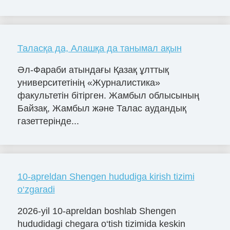
Таласқа да, Алашқа да танымал ақын
Әл-Фараби атындағы Қазақ ұлттық
университетінің «Журналистика»
факультетін бітірген. Жамбыл облысының
Байзақ, Жамбыл және Талас аудандық
газеттерінде...
10-apreldan Shengen hududiga kirish tizimi
o‘zgaradi
2026-yil 10-apreldan boshlab Shengen
hududidagi chegara o‘tish tizimida keskin