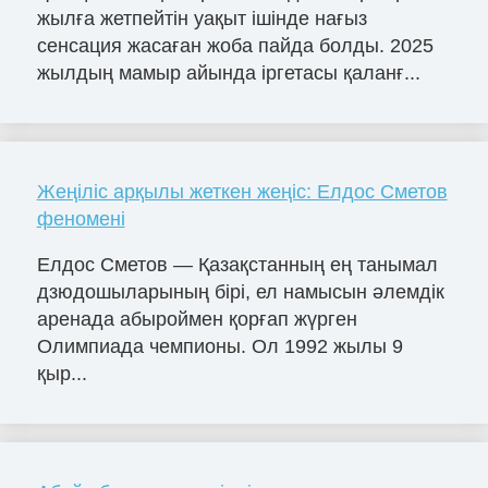
жылға жетпейтін уақыт ішінде нағыз
сенсация жасаған жоба пайда болды. 2025
жылдың мамыр айында іргетасы қаланғ...
Жеңіліс арқылы жеткен жеңіс: Елдос Сметов
феномені
Елдос Сметов — Қазақстанның ең танымал
дзюдошыларының бірі, ел намысын әлемдік
аренада абыроймен қорғап жүрген
Олимпиада чемпионы. Ол 1992 жылы 9
қыр...