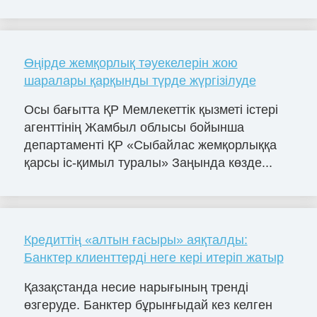
Өңірде жемқорлық тәуекелерін жою
шаралары қарқынды түрде жүргізілуде
Осы бағытта ҚР Мемлекеттік қызметі істері
агенттінің Жамбыл облысы бойынша
департаменті ҚР «Сыбайлас жемқорлыққа
қарсы іс-қимыл туралы» Заңында көзде...
Кредиттің «алтын ғасыры» аяқталды:
Банктер клиенттерді неге кері итеріп жатыр
Қазақстанда несие нарығының тренді
өзгеруде. Банктер бұрынғыдай кез келген