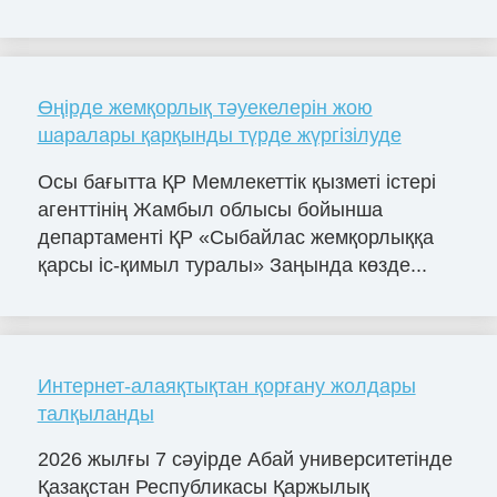
Өңірде жемқорлық тәуекелерін жою
шаралары қарқынды түрде жүргізілуде
Осы бағытта ҚР Мемлекеттік қызметі істері
агенттінің Жамбыл облысы бойынша
департаменті ҚР «Сыбайлас жемқорлыққа
қарсы іс-қимыл туралы» Заңында көзде...
Интернет-алаяқтықтан қорғану жолдары
талқыланды
2026 жылғы 7 сәуірде Абай университетінде
Қазақстан Республикасы Қаржылық