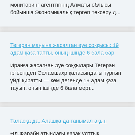
мониторинг агенттігінің Алматы облысы
бойынша Экономикалық тергеп-тексеру д...
Тегеран маңына жасалған әуе соққысы: 19
адам қаза тапты, оның ішінде 6 бала бар
Иранға жасалған әуе соққылары Тегеран
іргесіндегі Эсламшахр қаласындағы тұрғын
үйді қиратты — кем дегенде 19 адам қаза
тауып, оның ішінде 6 бала мерт...
Таласқа да, Алашқа да танымал ақын
Әл-Фараби атындағы Қазақ ұлттық