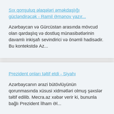
Sıx qonşuluq əlaqələri əməkdaşlığı
gücləndirəcək - Ramil Əmənov yazır...
Azərbaycan və Gürcüstan arasında mövcud
olan qardaşlıq və dostluq münasibətlərinin
davamlı inkişafı sevindirici və önəmli hadisədir.
Bu kontekstdə Az...
Prezident onları təltif etdi - Siyahı
Azərbaycanın ərazi bütövlüyünün
qorunmasında xüsusi xidmətləri olmuş şəxslər
təltif edilib. Mecra.az xəbər verir ki, bununla
bağlı Prezident İlham Əl...