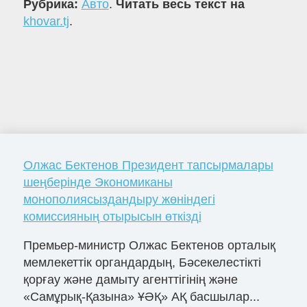
Рубрика:
Авто
.
Читать весь текст на
khovar.tj
.
Олжас Бектенов Президент тапсырмалары
шеңберінде Экономиканы
монополиясыздандыру жөніндегі
комиссияның отырысын өткізді
Премьер-министр Олжас Бектенов орталық
мемлекеттік органдардың, Бәсекелестікті
қорғау және дамыту агенттігінің және
«Самұрық-Қазына» ҰӘҚ» АҚ басшылар...