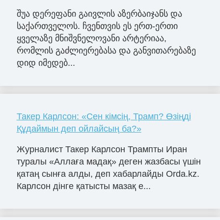
შუა დერეფანი გაივლის აზერბაიჯანს და
საქართველოს. ჩვენთვის ეს ერთ-ერთი
ყველაზე მნიშვნელოვანი არტერიაა,
რომლის გაძლიერებასა და განვითარებაზე
დიდ იმედებ...
Такер Карлсон: «Сен кімсің, Трамп? Өзіңді
Құдаймын деп ойлайсың ба?»
Журналист Такер Карлсон Трампты Иран
туралы «Аллаға мадақ» деген жазбасы үшін
қатаң сынға алды, деп хабарлайды Orda.kz.
Карлсон дінге қатысты мазақ е...