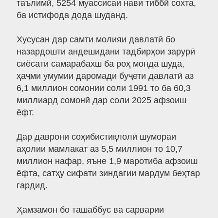
таълимӣ, 5254 муассисаи нави тиббӣ сохта,
ба истифода дода шуданд.
Хусусан дар самти молияи давлатӣ бо
назардошти андешидани тадбирҳои зарурӣ
сиёсати самарабахш ба роҳ монда шуда,
ҳаҷми умумии даромади буҷети давлатӣ аз
6,1 миллион сомонии соли 1991 то ба 60,3
миллиард сомонӣ дар соли 2025 афзоиш
ёфт.
Дар даврони соҳибистиқлолӣ шумораи
аҳолии мамлакат аз 5,5 миллион то 10,7
миллион нафар, яъне 1,9 маротиба афзоиш
ёфта, сатҳу сифати зиндагии мардум беҳтар
гардид.
Ҳамзамон бо ташаббус ва сарварии