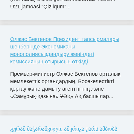
U21 jamoasi “Qizilqum”...
Олжас Бектенов Президент тапсырмалары
шеңберінде Экономиканы
монополиясыздандыру жөніндегі
комиссияның отырысын өткізді
Премьер-министр Олжас Бектенов орталық
мемлекеттік органдардың, Бәсекелестікті
қорғау және дамыту агенттігінің және
«Самұрық-Қазына» ҰӘҚ» АҚ басшылар...
გურამ მაჭარაშვილი: ამერიკა უარს ამბობს