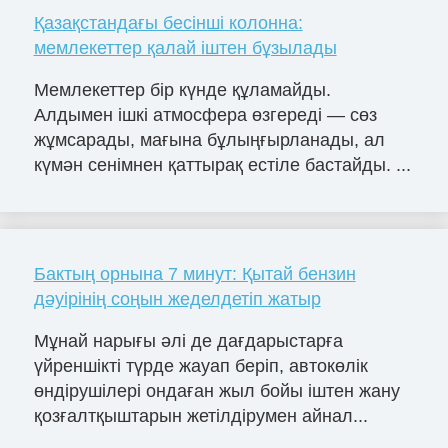
Қазақстандағы бесінші колонна:
мемлекеттер қалай іштен бұзылады
Мемлекеттер бір күнде құламайды.
Алдымен ішкі атмосфера өзгереді — сөз
жұмсарады, мағына бұлыңғырланады, ал
күмән сенімнен қаттырақ естіле бастайды. ...
Бактың орнына 7 минут: Қытай бензин
дәуірінің соңын жеделдетіп жатыр
Мұнай нарығы әлі де дағдарыстарға
үйреншікті түрде жауап беріп, автокөлік
өндірушілері ондаған жыл бойы іштен жану
қозғалтқыштарын жетілдірумен айнал...