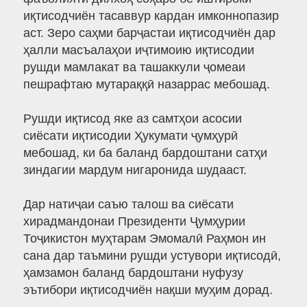
иқтисодчиён тасаввур кардан имконнопазир
аст. Зеро саҳми барҷастаи иқтисодчиён дар
ҳалли масъалаҳои иҷтимоию иқтисодии
рушди мамлакат ва ташаккули ҷомеаи
пешрафтаю мутараққӣ назаррас мебошад.
Рушди иқтисод яке аз самтҳои асосии
сиёсати иқтисодии Ҳукумати ҷумҳурӣ
мебошад, ки ба баланд бардоштани сатҳи
зиндагии мардум нигаронида шудааст.
Дар натиҷаи саъю талош ва сиёсати
хирадмандонаи Президенти Ҷумҳурии
Тоҷикистон муҳтарам Эмомалӣ Раҳмон ин
сана дар таъмини рушди устувори иқтисодӣ,
ҳамзамон баланд бардоштани нуфузу
эътибори иқтисодчиён нақши муҳим дорад.