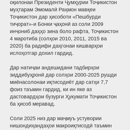
оқилонаи Президенти Ҷумҳурии Тоҷикистон
муҳтарам Эмомалӣ Раҳмон мавқеи
Тоҷикистон дар ҳисоботи «Пешбурди
тиҷорат»-и Бонки ҷаҳонӣ аз соли 2009
инҷониб даҳҳо зина боло рафта, Тоҷикистон
4 маротиба (солҳои 2010, 2011, 2015 ва
2020) ба радифи даҳгонаи кишварҳои
ислоҳотгар дохил гардид.
Дар натиҷаи андешидани тадбирҳои
зиддибуҳронӣ дар солҳои 2000-2025 рушди
миёнасолонаи иқтисодиёт дар сатҳи 7,7
фоиз таъмин гардид, ки ин яке аз
дастовардҳои бузурги Ҳукумати Тоҷикистон
ба ҳисоб меравад.
Соли 2025 низ дар маҷмуъ устувории
нишондиҳандаҳои макроиқтисодӣ таъмин