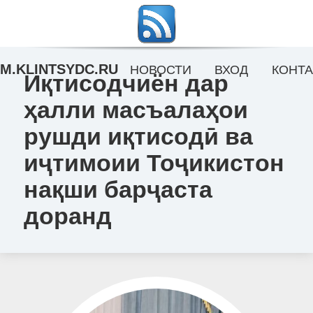
M.KLINTSYDC.RU
НОВОСТИ
ВХОД
КОНТА
Иқтисодчиён дар
ҳалли масъалаҳои
рушди иқтисодӣ ва
иҷтимоии Тоҷикистон
нақши барҷаста
доранд