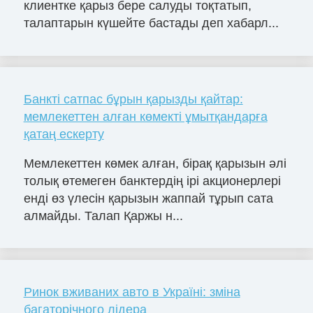
клиентке қарыз бере салуды тоқтатып,
талаптарын күшейте бастады деп хабарл...
Банкті сатпас бұрын қарызды қайтар:
мемлекеттен алған көмекті ұмытқандарға
қатаң ескерту
Мемлекеттен көмек алған, бірақ қарызын әлі
толық өтемеген банктердің ірі акционерлері
енді өз үлесін қарызын жаппай тұрып сата
алмайды. Талап Қаржы н...
Ринок вживаних авто в Україні: зміна
багаторічного лідера