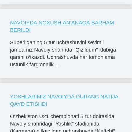
NAVOIYDA NOXUSH AN’ANAGA BARHAM
BERILDI
Superliganing 5-tur uchrashuvini sevimli
jamoamiz Navoiy shahrida “Qizilqum” klubiga
qarshi o‘tkazdi. Uchrashuvda har tomonlama
ustunlik farg‘onalik ...
YOSHLARIMIZ NAVOIYDA DURANG NATIJA
QAYD ETISHDI
O‘zbekiston U21 chempionati 5-tur doirasida
Navoiy shahridagi “Yoshlik” stadionida
(Karmana) o‘tkazilgan uchrashuvda “Neftchi”