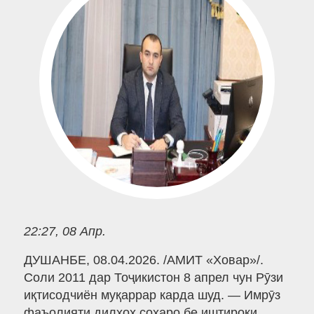
22:27, 08 Апр.
ДУШАНБЕ, 08.04.2026. /АМИТ «Ховар»/.
Соли 2011 дар Тоҷикистон 8 апрел чун Рӯзи
иқтисодчиён муқаррар карда шуд. — Имрӯз
фаъолияти дилхоҳ соҳаро бе иштироки