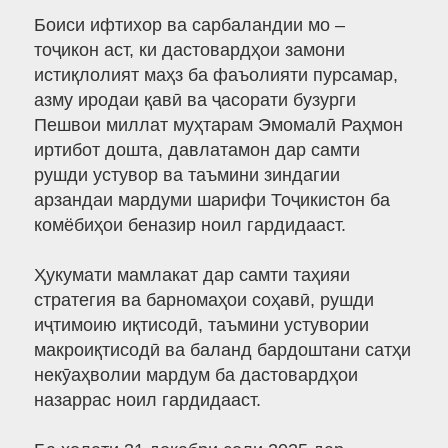
Боиси ифтихор ва сарбаландии мо –
тоҷикон аст, ки дастовардҳои замони
истиқлолият маҳз ба фаъолияти пурсамар,
азму иродаи қавӣ ва ҷасорати бузурги
Пешвои миллат муҳтарам Эмомалӣ Раҳмон
иртибот дошта, давлатамон дар самти
рушди устувор ва таъмини зиндагии
арзандаи мардуми шарифи Тоҷикистон ба
комёбиҳои беназир ноил гардидааст.
Ҳукумати мамлакат дар самти таҳияи
стратегия ва барномаҳои соҳавӣ, рушди
иҷтимоию иқтисодӣ, таъмини устувории
макроиқтисодӣ ва баланд бардоштани сатҳи
некӯаҳволии мардум ба дастовардҳои
назаррас ноил гардидааст.