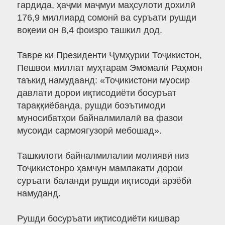
гардида, ҳаҷми маҷмуи маҳсулоти дохилӣ
176,9 миллиард сомонӣ ва суръати рушди
воқеии он 8,4 фоизро ташкил дод.
Тавре ки Президенти Ҷумҳурии Тоҷикистон,
Пешвои миллат муҳтарам Эмомалӣ Раҳмон
таъкид намудаанд: «Тоҷикистони муосир
давлати дорои иқтисодиёти босуръат
тараққиёбанда, рушди боэътимоди
муносибатҳои байналмилалӣ ва фазои
мусоиди сармоягузорӣ мебошад».
Ташкилоти байналмилалии молиявӣ низ
Тоҷикистонро ҳамчун мамлакати дорои
суръати баланди рушди иқтисодӣ арзёбӣ
намуданд.
Рушди босуръати иқтисодиёти кишвар