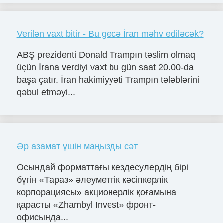
Verilən vaxt bitir - Bu gecə İran məhv ediləcək?
ABŞ prezidenti Donald Trampın təslim olmaq
üçün İrana verdiyi vaxt bu gün saat 20.00-da
başa çatır. İran hakimiyyəti Trampın tələblərini
qəbul etməyi...
Әр азамат үшін маңызды сәт
Осындай форматтағы кездесулердің бірі
бүгін «Тараз» әлеуметтік кәсіпкерлік
корпорациясы» акционерлік қоғамына
қарасты «Zhambyl Invest» фронт-
офисында...