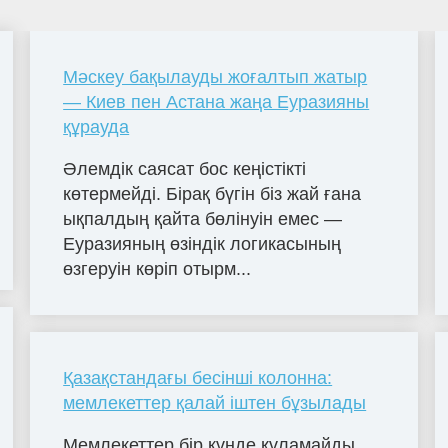
Мәскеу бақылауды жоғалтып жатыр
— Киев пен Астана жаңа Еуразияны
құрауда
Әлемдік саясат бос кеңістікті
көтермейді. Бірақ бүгін біз жай ғана
ықпалдың қайта бөлінуін емес —
Еуразияның өзіндік логикасының
өзгеруін көріп отырм...
Қазақстандағы бесінші колонна:
мемлекеттер қалай іштен бұзылады
Мемлекеттер бір күнде құламайды.