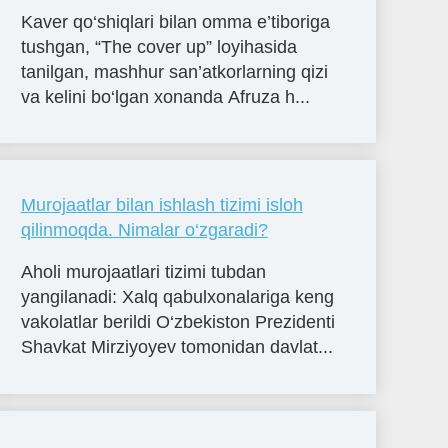
Kaver qo‘shiqlari bilan omma e’tiboriga
tushgan, “The cover up” loyihasida
tanilgan, mashhur san’atkorlarning qizi
va kelini bo‘lgan xonanda Afruza h...
Murojaatlar bilan ishlash tizimi isloh
qilinmoqda. Nimalar o‘zgaradi?
Aholi murojaatlari tizimi tubdan
yangilanadi: Xalq qabulxonalariga keng
vakolatlar berildi O‘zbekiston Prezidenti
Shavkat Mirziyoyev tomonidan davlat...