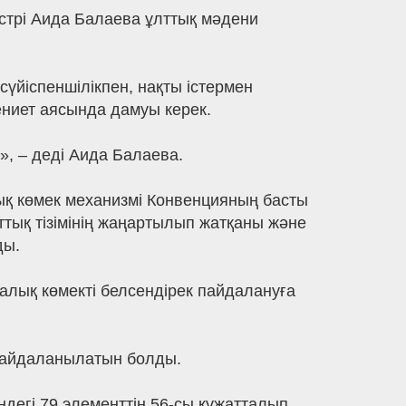
стрі Аида Балаева ұлттық мәдени
йіспеншілікпен, нақты істермен
ениет аясында дамуы керек.
, – деді Аида Балаева.
 көмек механизмі Конвенцияның басты
ттық тізімінің жаңартылып жатқаны және
ды.
ралық көмекті белсендірек пайдалануға
пайдаланылатын болды.
ндегі 79 элементтің 56-сы құжатталып,