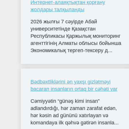
Интернет-алаяқтықтан қорғану
жолдары талқыланды
2026 жылғы 7 сәуірде Абай
университетінде Қазақстан
Республикасы Қаржылық мониторинг
агенттігінің Алматы облысы бойынша
Экономикалық тергеп-тексеру д...
Bədbəxtliklərini ən yaxşı gizlətməyi
bacaran insanların ortaq bir cəhəti var
Cəmiyyətin “günəş kimi insan”
adlandırdığı, hər zaman zarafat edən,
hər kəsin ad gününü xatırlayan və
komandaya ilk qəhvə gətirən insanla...