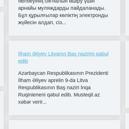
белбеуінің сигналын өшіру үшін
арнайы муляждарды пайдаланады.
Бұл құрылғылар көліктің электронды
жүйесін алдап, сіз...
İlham Əliyev Litvanın Baş nazirini qəbul
edib
Azərbaycan Respublikasının Prezidenti
İlham Əliyev aprelin 9-da Litva
Respublikasının Baş naziri İnqa
Ruqinieneni qəbul edib. Musteqil.az
xəbər verir...