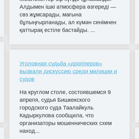
Алдымен ішкі атмосфера өзгереді —
сөз жұмсарады, мағына
бұлыңғырланады, ал күмән сенімнен
қаттырақ естіле бастайды. ...
Уголовная судьба «дропперов»
вызвали дискуссию среди милиции и
судов
На круглом столе, состоявшемся 9
апреля, судья Бишкекского
городского суда Таалайкуль
Кадыркулова сообщила, что
организаторы мошеннических схем
наход...