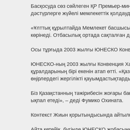
Басқосуда сөз сөйлеген ҚР Премьер-ми
дәстүрлерге жүйелі мемлекеттік қолда
«Ұлттық құрылтайда Мемлекет басшысы 
көрінеді. Отбасылық ортада сақталған 
Осы тұрғыда 2003 жылғы ЮНЕСКО Конвен
ЮНЕСКО-ның 2003 жылғы Конвенция Ха
құралдарының бірі екенін атап өтті. «
өңірлердегі жергілікті қауымдастықтар
Біз Қазақстанның тәжірибесін жоғары ба
ықпал етеді», – деді Фумико Охината.
Контекст Жиын қорытындысында айтылғ
Айта кетейік, бүгінде ЮНЕСКО жобасының