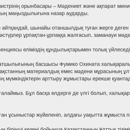
нистрінің орынбасары – Мәдениет және ақпарат мини
удың маңыздылығына назар аударды.
айтқандай, шынайы отаншылдық туған жерге деген сү
дәстүрлер ұрпақтан-ұрпаққа жалғасып, заманауи мәд
циясы еліміздің құндылықтарымен толық үйлеседі»
тшылығының басшысы Фумико Охината халықаралық
Қазақстанның материалдық емес мәдени мұрасының ұл
дың мүмкіндіктерін арттыру жұмыстары ерекше қуанта
ғалаймыз. Бұл басқа елдерге де үлгі болып, халықа
ан ұсыныстар жүйеленіп, алдағы уақытта жұмыста 
 бірінші кезеңі бойынша Қазақстанның Ұлттық тізімі