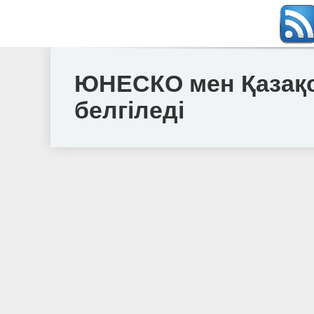
ЮНЕСКО мен Қазақс
белгіледі