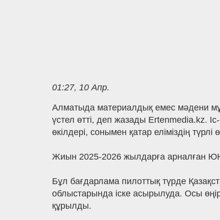
01:27, 10 Апр.
Алматыда материалдық емес мәдени мұра
үстел өтті, деп жазады Ertenmedia.kz.
өкілдері, сонымен қатар еліміздің түрл
Жиын 2025-2026 жылдарға арналған Ю
Бұл бағдарлама пилоттық түрде Қазақст
облыстарында іске асырылуда. Осы өңі
құрылды.