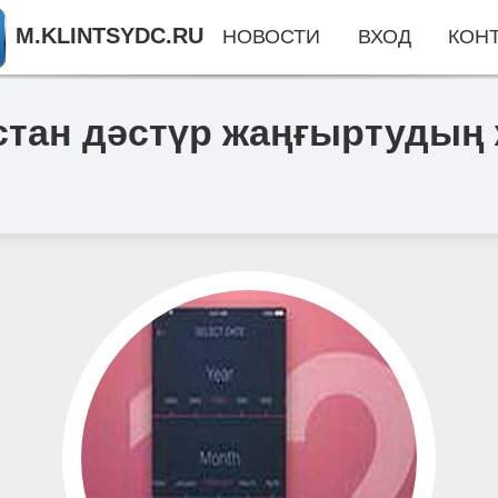
M.KLINTSYDC.RU
НОВОСТИ
ВХОД
КОН
тан дәстүр жаңғыртудың