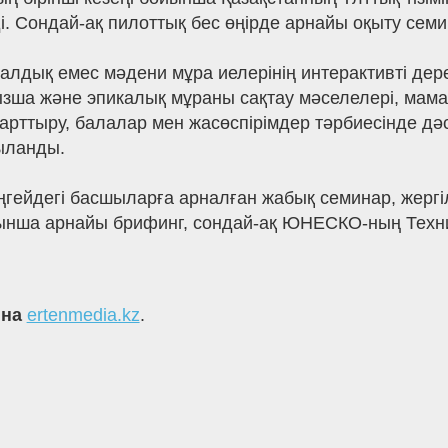
лді. Сондай-ақ пилоттық бес өңірде арнайы оқыту с
иалдық емес мәдени мұра иелерінің интерактивті д
ауызша және эпикалық мұраны сақтау мәселелері, ма
 арттыру, балалар мен жасөспірімдер тәрбиесінде д
ыланды.
ңгейдегі басшыларға арналған жабық семинар, жергі
ынша арнайы брифинг, сондай-ақ ЮНЕСКО-ның Техни
 на
ertenmedia.kz
.