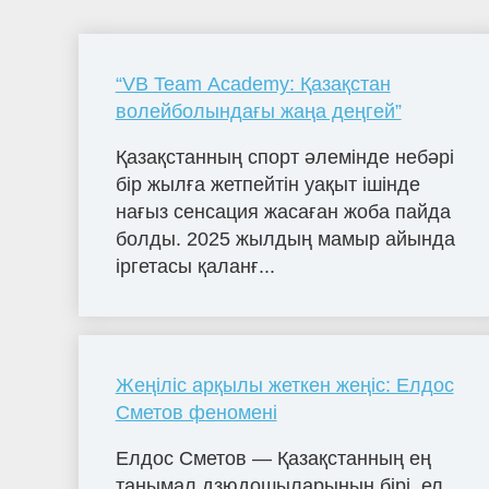
“VB Team Academy: Қазақстан
волейболындағы жаңа деңгей”
Қазақстанның спорт әлемінде небәрі
бір жылға жетпейтін уақыт ішінде
нағыз сенсация жасаған жоба пайда
болды. 2025 жылдың мамыр айында
іргетасы қаланғ...
Жеңіліс арқылы жеткен жеңіс: Елдос
Сметов феномені
Елдос Сметов — Қазақстанның ең
танымал дзюдошыларының бірі, ел