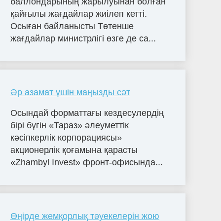
баллондарының жарылуынан болған
қайғылы жағдайлар жиілеп кетті.
Осыған байланысты Төтенше
жағдайлар министрлігі өзге де са...
Әр азамат үшін маңызды сәт
Осындай форматтағы кездесулердің
бірі бүгін «Тараз» әлеуметтік
кәсіпкерлік корпорациясы»
акционерлік қоғамына қарасты
«Zhambyl Invest» фронт-офисында...
Өңірде жемқорлық тәуекелерін жою