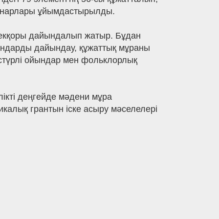
еминарлары ұйымдастырылды.
ерекқоры дайындалып жатыр. Бұдан
мандарды дайындау, құжаттық мұраны
әстүрлі ойындар мен фольклорлық
лікті деңгейде мәдени мұра
калық грантын іске асыру мәселелері