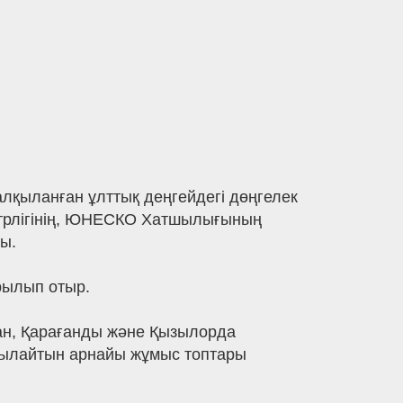
лқыланған ұлттық деңгейдегі дөңгелек
истрлігінің, ЮНЕСКО Хатшылығының
ы.
рылып отыр.
тан, Қарағанды және Қызылорда
ақылайтын арнайы жұмыс топтары