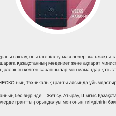
ны сақтау, оны ілгерілету мәселелері жан-жақты та
 Іс-шараға Қазақстанның Мәдениет және ақпарат мин
і өңірлерінен келген сарапшылар мен мамандар қатыст
НЕСКО-ның Техникалық гранты аясында ұйымдасты
анның бес өңірінде – Жетісу, Атырау, Шығыс Қазақс
рлерде гранттың орындалуы мен оның тиімділігін б