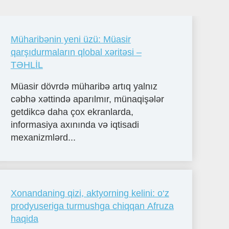
Müharibənin yeni üzü: Müasir
qarşıdurmaların qlobal xəritəsi –
TƏHLİL
Müasir dövrdə müharibə artıq yalnız
cəbhə xəttində aparılmır, münaqişələr
getdikcə daha çox ekranlarda,
informasiya axınında və iqtisadi
mexanizmlərd...
Xonandaning qizi, aktyorning kelini: o‘z
prodyuseriga turmushga chiqqan Afruza
haqida