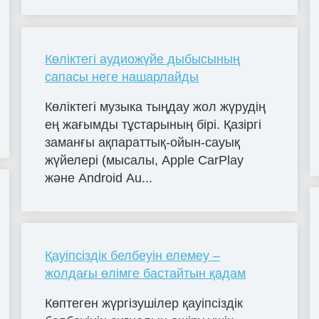
Көліктегі аудиожүйе дыбысының
сапасы неге нашарлайды
Көліктегі музыка тыңдау жол жүрудің
ең жағымды тұстарының бірі. Қазіргі
заманғы ақпараттық-ойын-сауық
жүйелері (мысалы, Apple CarPlay
және Android Au...
Қауіпсіздік белбеуін елемеу –
жолдағы өлімге бастайтын қадам
Көптеген жүргізушілер қауіпсіздік