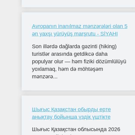
Avropanın inanılmaz mənzərələri olan 5
ən yaxşı yürüyüş marşrutu - SİYAHI
Son illərdə dağlarda gəzinti (hiking)
turistlər arasında getdikcə daha
populyar olur — həm fiziki dözümlülüyü
yoxlamaq, həm də möhtəşəm
mənzərə...
Шығыс Қазақстан обырды ерте
анықтау бойынша үздік үштікте
Шығыс Қазақстан облысында 2026