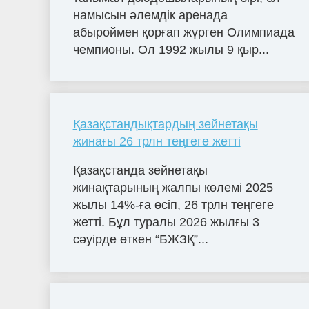
намысын әлемдік аренада
абыроймен қорғап жүрген Олимпиада
чемпионы. Ол 1992 жылы 9 қыр...
Қазақстандықтардың зейнетақы
жинағы 26 трлн теңгеге жетті
Қазақстанда зейнетақы
жинақтарының жалпы көлемі 2025
жылы 14%-ға өсіп, 26 трлн теңгеге
жетті. Бұл туралы 2026 жылғы 3
сәуірде өткен “БЖЗҚ”...