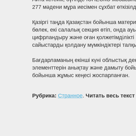
277 мәдени мұра иесімен сұхбат өткізі
Қазіргі таңда Қазақстан бойынша матер
бөлек, екі салалық секция өтіп, онда 
цифрландыру және оған қолжетімділікті
сайыстарды қолдану мүмкіндіктері талқ
Бағдарламаның екінші күні облыстық де
элементтерін анықтау және дамыту бой
бойынша жұмыс кеңесі жоспарланған.
Рубрика:
Странное
.
Читать весь текст