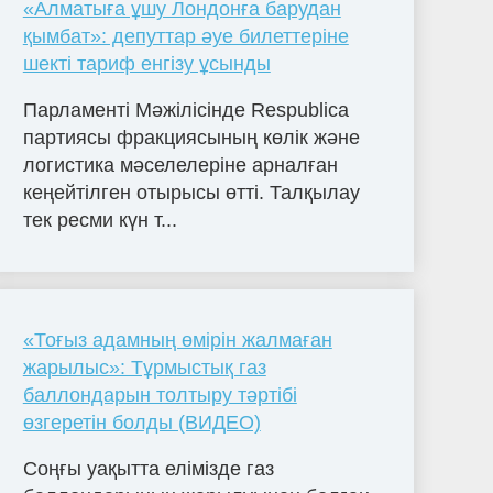
«Алматыға ұшу Лондонға барудан
қымбат»: депуттар әуе билеттеріне
шекті тариф енгізу ұсынды
Парламенті Мәжілісінде Respublica
партиясы фракциясының көлік және
логистика мәселелеріне арналған
кеңейтілген отырысы өтті. Талқылау
тек ресми күн т...
«Тоғыз адамның өмірін жалмаған
жарылыс»: Тұрмыстық газ
баллондарын толтыру тәртібі
өзгеретін болды (ВИДЕО)
Соңғы уақытта елімізде газ