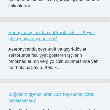
imkanlarını ...
Hər ay maaşınızdan pul kəsiləcək! — Böyük
güzəşt niyə dayandırıldı?
Azərbaycanda qeyri-neft və qeyri-dövlət
sektorunda fəaliyyət göstərən işçilərin
əməkhaqlarının vergiyə cəlb olunmasında yeni
mərhələ başlayıb. Belə k...
Buğdanın qiyməti artır: Azərbaycanda çörək
bahalaşacaq?