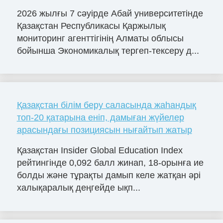
2026 жылғы 7 сәуірде Абай университетінде
Қазақстан Республикасы Қаржылық
мониторинг агенттігінің Алматы облысы
бойынша Экономикалық тергеп-тексеру д...
Қазақстан білім беру саласында жаһандық
топ-20 қатарына еніп, дамыған жүйелер
арасындағы позициясын нығайтып жатыр
Қазақстан Insider Global Education Index
рейтингінде 0,092 балл жинап, 18-орынға ие
болды және тұрақты дамып келе жатқан әрі
халықаралық деңгейде ықп...