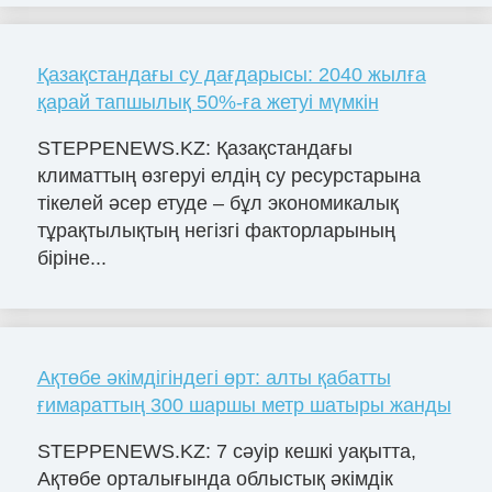
Қазақстандағы су дағдарысы: 2040 жылға
қарай тапшылық 50%-ға жетуі мүмкін
STEPPENEWS.KZ: Қазақстандағы
климаттың өзгеруі елдің су ресурстарына
тікелей әсер етуде – бұл экономикалық
тұрақтылықтың негізгі факторларының
біріне...
Ақтөбе әкімдігіндегі өрт: алты қабатты
ғимараттың 300 шаршы метр шатыры жанды
STEPPENEWS.KZ: 7 сәуір кешкі уақытта,
Ақтөбе орталығында облыстық әкімдік