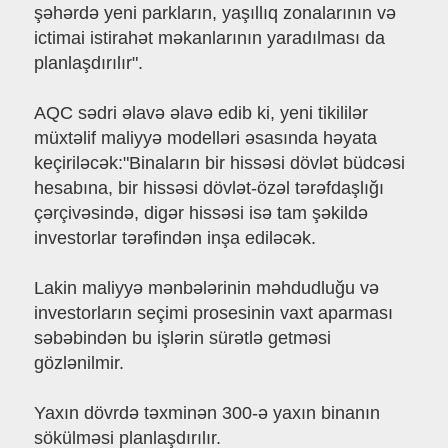
şəhərdə yeni parkların, yaşıllıq zonalarının və
ictimai istirahət məkanlarının yaradılması da
planlaşdırılır".
AQC sədri əlavə əlavə edib ki, yeni tikililər
müxtəlif maliyyə modelləri əsasında həyata
keçiriləcək:"Binaların bir hissəsi dövlət büdcəsi
hesabına, bir hissəsi dövlət-özəl tərəfdaşlığı
çərçivəsində, digər hissəsi isə tam şəkildə
investorlar tərəfindən inşa ediləcək.
Lakin maliyyə mənbələrinin məhdudluğu və
investorların seçimi prosesinin vaxt aparması
səbəbindən bu işlərin sürətlə getməsi
gözlənilmir.
Yaxın dövrdə təxminən 300-ə yaxın binanın
sökülməsi planlaşdırılır.