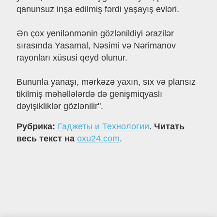
qanunsuz inşa edilmiş fərdi yaşayış evləri.
Ən çox yenilənmənin gözlənildiyi ərazilər
sırasında Yasamal, Nəsimi və Nərimanov
rayonları xüsusi qeyd olunur.
Bununla yanaşı, mərkəzə yaxın, sıx və plansız
tikilmiş məhəllələrdə də genişmiqyaslı
dəyişikliklər gözlənilir".
Рубрика:
Гаджеты и Технологии
.
Читать
весь текст на
oxu24.com
.