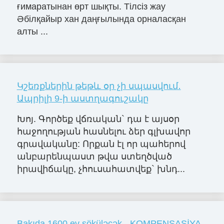
ғимаратынан өрт шықты. Тілсіз жау
Әбілқайыр хан даңғылында орналасқан
алты ...
Կշեռքներին թեթև օր չի սպասվում․
Ապրիլի 9-ի աստղագուշակը
Խոյ. Գործեք վճռական` դա է այսօր
հաջողության հասնելու ձեր գլխավոր
գրավականը: Որքան էլ որ պահերով
անբարենպաստ թվա ստեղծված
իրավիճակը, չհուսահատվեք` խնդ...
Bakıda 1600 ev söküləcək - KOMPENSASİYA