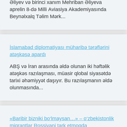
Əliyev və birinci xanım Mehriban Əliyeva
aprelin 8-də Milli Aviasiya Akademiyasında
Beynəlxalq Təlim Mərk...
İslamabad diplomatiyası müharibə tərəflərini
atəşkəsə apardı
ABŞ və İran arasında əldə olunan iki həftəlik
atəşkəs razılaşması, müasir qlobal siyasətdə
tarixi əhəmiyyət daşıyır. Bu razılaşmanın əldə
olunmasında...
«Baribir bizniki bo‘lmaysan…» – o‘zbekistonlik
migrantlar Rossiyani tark etmoqda