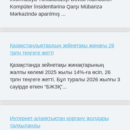
Kompüter İnsidentlərinə Qarşı Mübarizə
Mərkəzində aparılmış ...
Қазақстандықтардың зейнетақы жинағы 26
трлн теңгеге жетті
Қазақстанда зейнетақы жинақтарының
жалпы көлемі 2025 жылы 14%-ға өсіп, 26
трлн теңгеге жетті. Бұл туралы 2026 жылғы 3
сәуірде өткен “БЖЗҚ”...
Интернет-алаяқтықтан қорғану жолдары
талқыланды