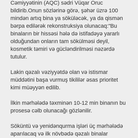
Cəmiyyətinin (AQC) sədri Vüqar Oruc
bildirib.Onun sözlərinə görə, şəhər üzrə 100
mindən artıq bina ya söküləcək, ya da qismən
bərpa edilərək rekonstruksiya olunacaq:"Bu
binaların bir hissəsi hələ də istifadəyə yararlı
olduğundan onların tam sökülməsi deyil,
kosmetik təmiri və gücləndirilməsi nəzərdə
tutulur.
Lakin qəzalı vəziyyətdə olan və istismar
müddətini başa vurmuş tikililər əsas prioritet
kimi müəyyən edilib.
İlkin mərhələdə təxminən 10-12 min binanın bu
prosesə cəlb olunacağı gözlənilir.
Söküntü və yenidənqurma işləri üç mərhələdə
aparılacaq və ilk növbədə qəzalı binalar