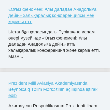
«Оғыз феномені: Ұлы даладан Анадолыға
дейін» халықаралық конференциясы мен
көрмесі өтті
Ыстанбұл қаласындағы Түрік және ислам
өнері музейінде «Оғыз феномені: Ұлы
Даладан Анадолыға дейін» атты
халықаралық конференция және көрме өтті.
Мазм...
Prezident Milli Aviasiya Akademiyasında
Beynəlxalq Təlim Mərkəzinin açılışında iştirak
edib
Azərbaycan Respublikasının Prezidenti İlham