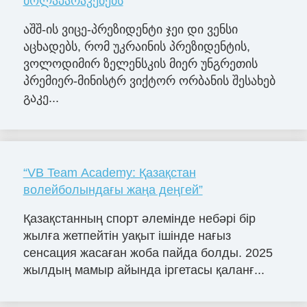
მოლაპარაკებებს
აშშ-ის ვიცე-პრეზიდენტი ჯეი დი ვენსი
აცხადებს, რომ უკრაინის პრეზიდენტის,
ვოლოდიმირ ზელენსკის მიერ უნგრეთის
პრემიერ-მინისტრ ვიქტორ ორბანის შესახებ
გაკე...
“VB Team Academy: Қазақстан
волейболындағы жаңа деңгей”
Қазақстанның спорт әлемінде небәрі бір
жылға жетпейтін уақыт ішінде нағыз
сенсация жасаған жоба пайда болды. 2025
жылдың мамыр айында іргетасы қаланғ...