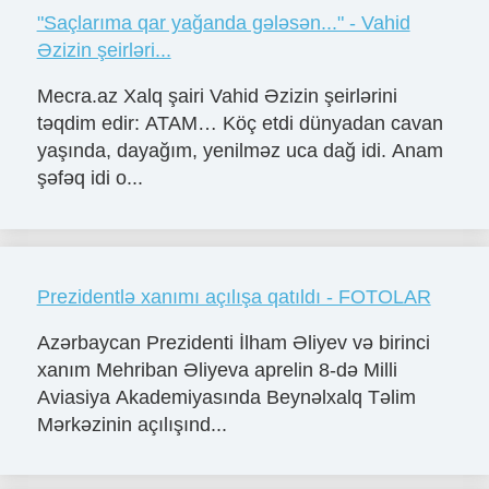
"Saçlarıma qar yağanda gələsən..." - Vahid
Əzizin şeirləri...
Mecra.az Xalq şairi Vahid Əzizin şeirlərini
təqdim edir: ATAM… Köç etdi dünyadan cavan
yaşında, dayağım, yenilməz uca dağ idi. Anam
şəfəq idi o...
Prezidentlə xanımı açılışa qatıldı - FOTOLAR
Azərbaycan Prezidenti İlham Əliyev və birinci
xanım Mehriban Əliyeva aprelin 8-də Milli
Aviasiya Akademiyasında Beynəlxalq Təlim
Mərkəzinin açılışınd...