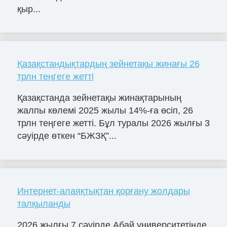
қыр...
Қазақстандықтардың зейнетақы жинағы 26
трлн теңгеге жетті
Қазақстанда зейнетақы жинақтарының
жалпы көлемі 2025 жылы 14%-ға өсіп, 26
трлн теңгеге жетті. Бұл туралы 2026 жылғы 3
сәуірде өткен “БЖЗҚ”...
Интернет-алаяқтықтан қорғану жолдары
талқыланды
2026 жылғы 7 сәуірде Абай университетінде