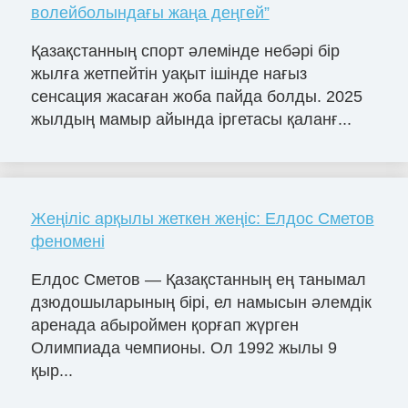
волейболындағы жаңа деңгей”
Қазақстанның спорт әлемінде небәрі бір
жылға жетпейтін уақыт ішінде нағыз
сенсация жасаған жоба пайда болды. 2025
жылдың мамыр айында іргетасы қаланғ...
Жеңіліс арқылы жеткен жеңіс: Елдос Сметов
феномені
Елдос Сметов — Қазақстанның ең танымал
дзюдошыларының бірі, ел намысын әлемдік
аренада абыроймен қорғап жүрген
Олимпиада чемпионы. Ол 1992 жылы 9
қыр...