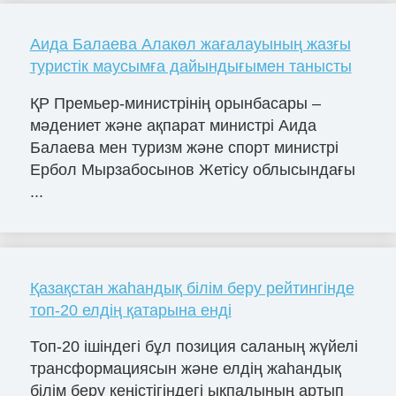
Аида Балаева Алакөл жағалауының жазғы
туристік маусымға дайындығымен танысты
ҚР Премьер-министрінің орынбасары –
мәдениет және ақпарат министрі Аида
Балаева мен туризм және спорт министрі
Ербол Мырзабосынов Жетісу облысындағы
...
Қазақстан жаһандық білім беру рейтингінде
топ-20 елдің қатарына енді
Топ-20 ішіндегі бұл позиция саланың жүйелі
трансформациясын және елдің жаһандық
білім беру кеңістігіндегі ықпалының артып