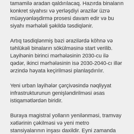
tamamilə aradan qaldırılacaq. Hazırda binaların
konkret siyahısı və yerləşdiyi ərazilər üzrə
müəyyənləşdirmə prosesi davam edir və bu
siyahı mərhələli şəkildə təsdiqlənir.
Artıq təsdiqlənmiş bəzi ərazilərdə köhnə və
təhlükəli binaların sökülməsinə start verilib.
Layihənin birinci mərhələsinin 2030-cu ilə
qədər, ikinci mərhələsinin isə 2030-2040-cı illər
ərzində həyata keçirilməsi planlaşdırılır.
Yeni urban layihələr çərçivəsində nəqliyyat
infrastrukturunun genişləndirilməsi əsas
istiqamətlərdən biridir.
Buraya magistral yolların yenilənməsi, tramvay
xətlərinin çəkilməsi və yeni metro
stansiyalarının inşası daxildir. Eyni zamanda