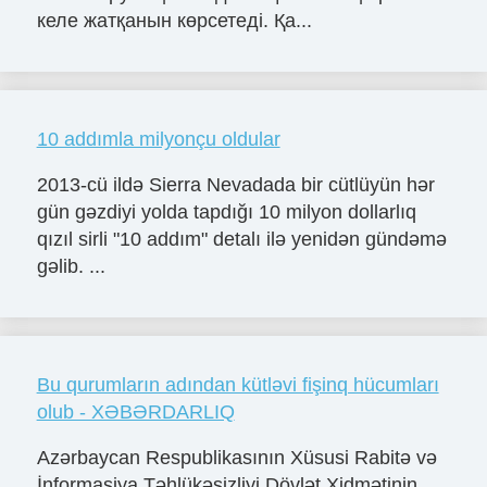
келе жатқанын көрсетеді. Қа...
10 addımla milyonçu oldular
2013-cü ildə Sierra Nevadada bir cütlüyün hər
gün gəzdiyi yolda tapdığı 10 milyon dollarlıq
qızıl sirli "10 addım" detalı ilə yenidən gündəmə
gəlib. ...
Bu qurumların adından kütləvi fişinq hücumları
olub - XƏBƏRDARLIQ
Azərbaycan Respublikasının Xüsusi Rabitə və
İnformasiya Təhlükəsizliyi Dövlət Xidmətinin