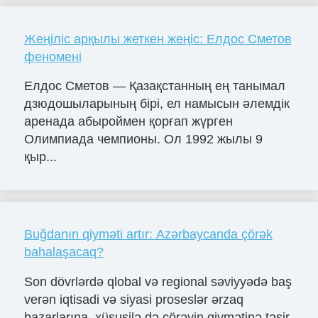
Жеңіліс арқылы жеткен жеңіс: Елдос Сметов
феномені
Елдос Сметов — Қазақстанның ең танымал
дзюдошыларының бірі, ел намысын әлемдік
аренада абыроймен қорғап жүрген
Олимпиада чемпионы. Ол 1992 жылы 9
қыр...
Buğdanın qiyməti artır: Azərbaycanda çörək
bahalaşacaq?
Son dövrlərdə qlobal və regional səviyyədə baş
verən iqtisadi və siyasi proseslər ərzaq
bazarlarına, xüsusilə də çörəyin qiymətinə təsir