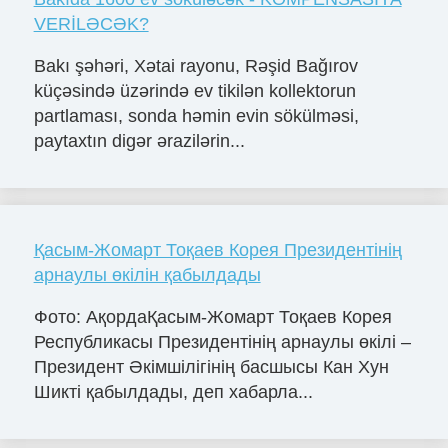
VERİLƏCƏK?
Bakı şəhəri, Xətai rayonu, Rəşid Bağırov
küçəsində üzərində ev tikilən kollektorun
partlaması, sonda həmin evin sökülməsi,
paytaxtın digər ərazilərin...
Қасым-Жомарт Тоқаев Корея Президентінің
арнаулы өкілін қабылдады
Фото: АқордаҚасым-Жомарт Тоқаев Корея
Республикасы Президентінің арнаулы өкілі –
Президент Әкімшілігінің басшысы Кан Хун
Шикті қабылдады, деп хабарла...