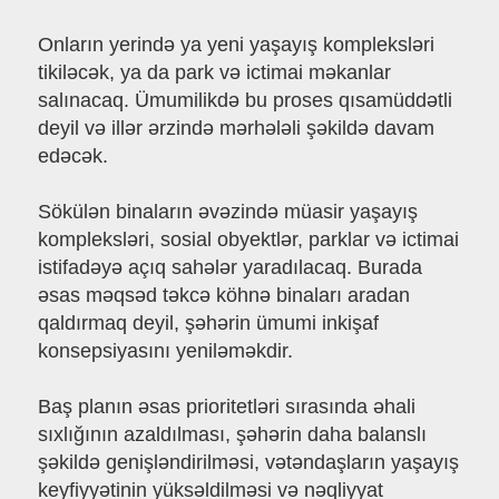
Onların yerində ya yeni yaşayış kompleksləri
tikiləcək, ya da park və ictimai məkanlar
salınacaq. Ümumilikdə bu proses qısamüddətli
deyil və illər ərzində mərhələli şəkildə davam
edəcək.
Sökülən binaların əvəzində müasir yaşayış
kompleksləri, sosial obyektlər, parklar və ictimai
istifadəyə açıq sahələr yaradılacaq. Burada
əsas məqsəd təkcə köhnə binaları aradan
qaldırmaq deyil, şəhərin ümumi inkişaf
konsepsiyasını yeniləməkdir.
Baş planın əsas prioritetləri sırasında əhali
sıxlığının azaldılması, şəhərin daha balanslı
şəkildə genişləndirilməsi, vətəndaşların yaşayış
keyfiyyətinin yüksəldilməsi və nəqliyyat