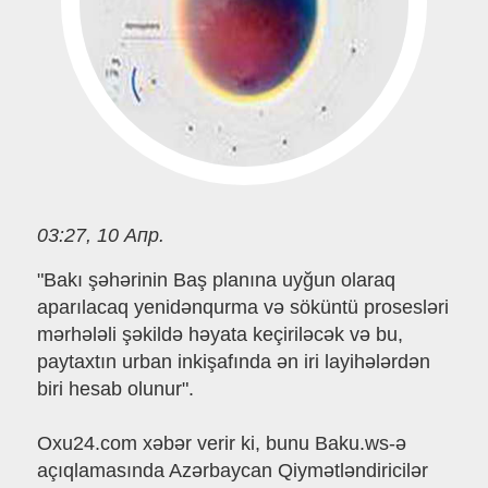
03:27, 10 Апр.
"Bakı şəhərinin Baş planına uyğun olaraq
aparılacaq yenidənqurma və söküntü prosesləri
mərhələli şəkildə həyata keçiriləcək və bu,
paytaxtın urban inkişafında ən iri layihələrdən
biri hesab olunur".
Oxu24.com xəbər verir ki, bunu Baku.ws-ə
açıqlamasında Azərbaycan Qiymətləndiricilər