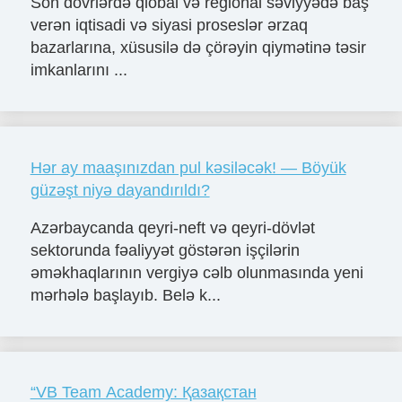
Son dövrlərdə qlobal və regional səviyyədə baş
verən iqtisadi və siyasi proseslər ərzaq
bazarlarına, xüsusilə də çörəyin qiymətinə təsir
imkanlarını ...
Hər ay maaşınızdan pul kəsiləcək! — Böyük
güzəşt niyə dayandırıldı?
Azərbaycanda qeyri-neft və qeyri-dövlət
sektorunda fəaliyyət göstərən işçilərin
əməkhaqlarının vergiyə cəlb olunmasında yeni
mərhələ başlayıb. Belə k...
“VB Team Academy: Қазақстан