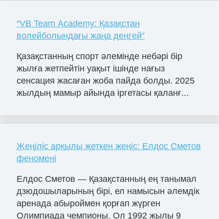
“VB Team Academy: Қазақстан
волейболындағы жаңа деңгей”
Қазақстанның спорт әлемінде небәрі бір
жылға жетпейтін уақыт ішінде нағыз
сенсация жасаған жоба пайда болды. 2025
жылдың мамыр айында іргетасы қаланғ...
Жеңіліс арқылы жеткен жеңіс: Елдос Сметов
феномені
Елдос Сметов — Қазақстанның ең танымал
дзюдошыларының бірі, ел намысын әлемдік
аренада абыроймен қорғап жүрген
Олимпиада чемпионы. Ол 1992 жылы 9