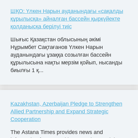
ШҚО: Үлкен Нарын ауданындағы «сақалды
құрылысқа» айналған бассейн қыркүйекте
қолданысқа берілуі тиіс
Шығыс Қазақстан облысының әкімі
Нұрымбет Сақтағанов Үлкен Нарын
ауданындағы ұзаққа созылған бассейн
құрылысына нақты мерзім қойып, нысанды
биылғы 1 қ...
Kazakhstan, Azerbaijan Pledge to Strengthen
Allied Partnership and Expand Strategic
Cooperation
The Astana Times provides news and