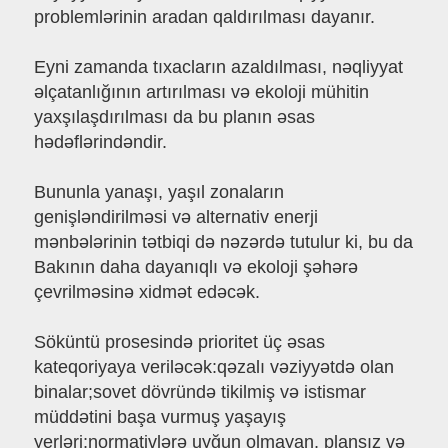
problemlərinin aradan qaldırılması dayanır.
Eyni zamanda tıxacların azaldılması, nəqliyyat
əlçatanlığının artırılması və ekoloji mühitin
yaxşılaşdırılması da bu planın əsas
hədəflərindəndir.
Bununla yanaşı, yaşıl zonaların
genişləndirilməsi və alternativ enerji
mənbələrinin tətbiqi də nəzərdə tutulur ki, bu da
Bakının daha dayanıqlı və ekoloji şəhərə
çevrilməsinə xidmət edəcək.
Söküntü prosesində prioritet üç əsas
kateqoriyaya veriləcək:qəzalı vəziyyətdə olan
binalar;sovet dövründə tikilmiş və istismar
müddətini başa vurmuş yaşayış
yerləri;normativlərə uyğun olmayan, plansız və