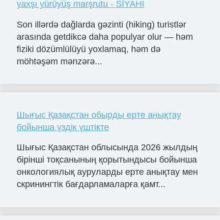
yaxşı yürüyüş marşrutu - SİYAHI
Son illərdə dağlarda gəzinti (hiking) turistlər
arasında getdikcə daha populyar olur — həm
fiziki dözümlülüyü yoxlamaq, həm də
möhtəşəm mənzərə...
Шығыс Қазақстан обырды ерте анықтау
бойынша үздік үштікте
Шығыс Қазақстан облысында 2026 жылдың
бірінші тоқсанының қорытындысы бойынша
онкологиялық ауруларды ерте анықтау мен
скринингтік бағдарламаларға қамт...