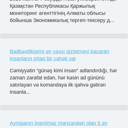
Қазақстан Республикасы Қаржылық
мониторинг агенттігінің Алматы облысы
бойынша Экономикалық тергеп-тексеру д...
Bədbəxtliklərini ən yaxşı gizlətməyi bacaran
insanların ortaq bir cəhəti var
Cəmiyyətin “günəş kimi insan” adlandırdığı, hər
zaman zarafat edən, hər kəsin ad gününü
xatırlayan və komandaya ilk qəhvə gətirən
insanla...
Avropanın inanılmaz mənzərələri olan 5 ən