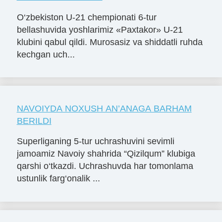
O‘zbekiston U-21 chempionati 6-tur
bellashuvida yoshlarimiz «Paxtakor» U-21
klubini qabul qildi. Murosasiz va shiddatli ruhda
kechgan uch...
NAVOIYDA NOXUSH AN’ANAGA BARHAM
BERILDI
Superliganing 5-tur uchrashuvini sevimli
jamoamiz Navoiy shahrida “Qizilqum” klubiga
qarshi o‘tkazdi. Uchrashuvda har tomonlama
ustunlik farg‘onalik ...