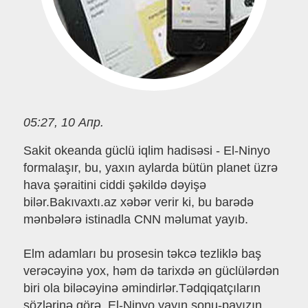
05:27, 10 Апр.
Sakit okeanda güclü iqlim hadisəsi - El-Ninyo
formalaşır, bu, yaxın aylarda bütün planet üzrə
hava şəraitini ciddi şəkildə dəyişə
bilər.Bakıvaxtı.az xəbər verir ki, bu barədə
mənbələrə istinadla CNN məlumat yayıb.
Elm adamları bu prosesin təkcə tezliklə baş
verəcəyinə yox, həm də tarixdə ən güclülərdən
biri ola biləcəyinə əmindirlər.Tədqiqatçıların
sözlərinə görə, El-Ninyo yayın sonu-payızın