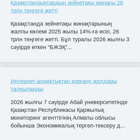
Қазақстандықтардың зейнетақы жинағы 26
трлн теңгеге жетті
Қазақстанда зейнетақы жинақтарының
жалпы көлемі 2025 жылы 14%-ға өсіп, 26
трлн теңгеге жетті. Бұл туралы 2026 жылғы 3
сәуірде өткен “БЖЗҚ”...
Интернет-алаяқтықтан қорғану жолдары
талқыланды
2026 жылғы 7 сәуірде Абай университетінде
Қазақстан Республикасы Қаржылық
мониторинг агенттігінің Алматы облысы
бойынша Экономикалық тергеп-тексеру д...