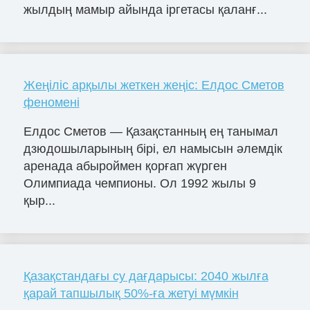
жылдың мамыр айында іргетасы қаланғ...
Жеңіліс арқылы жеткен жеңіс: Елдос Сметов
феномені
Елдос Сметов — Қазақстанның ең танымал
дзюдошыларының бірі, ел намысын әлемдік
аренада абыроймен қорғап жүрген
Олимпиада чемпионы. Ол 1992 жылы 9
қыр...
Қазақстандағы су дағдарысы: 2040 жылға
қарай тапшылық 50%-ға жетуі мүмкін