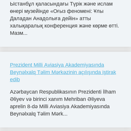
Ыстанбұл қаласындағы Түрік және ислам
өнері музейінде «Оғыз феномені: Ұлы
Даладан Анадолыға дейін» атты
халықаралық конференция және көрме өтті.
Мазм...
Prezident Milli Aviasiya Akademiyasında
Beynəlxalq Təlim Mərkəzinin açılışında iştirak
edib
Azərbaycan Respublikasının Prezidenti İlham
Əliyev və birinci xanım Mehriban Əliyeva
aprelin 8-də Milli Aviasiya Akademiyasında
Beynəlxalq Təlim Mərk...