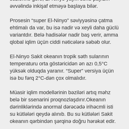
əvvəlində inkişaf etməyə başlaya bilər.
Prosesin “super El-Ninyo” səviyyəsinə çatma
ehtimalı da var, bu isə nadir və xeyli daha güclü
variantdır. Belə hadisələr nadir baş verir, amma
qlobal iqlim üçün ciddi nəticələrə səbəb olur.
El-Ninyo Sakit okeanın tropik səth sularının
temperaturu orta göstəricidən ən azı 0,5°C
yüksək olduqda yaranır. “Super” versiya üçün
isə bu fərq 2°C-dən çox olmalıdır.
Müasir iqlim modellərinin bəziləri artıq məhz
belə bir ssenarini proqnozlaşdırır.Okeanın
dərinliklərində anormal dərəcədə irihəcmli isti
su kütlələri qeydə alınıb. Bu su kütlələri Sakit
okeanın qərbindən şərqinə doğru hərəkət edir.