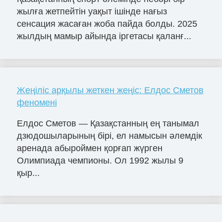
жылға жетпейтін уақыт ішінде нағыз
сенсация жасаған жоба пайда болды. 2025
жылдың мамыр айында іргетасы қаланғ...
Жеңіліс арқылы жеткен жеңіс: Елдос Сметов
феномені
Елдос Сметов — Қазақстанның ең танымал
дзюдошыларының бірі, ел намысын әлемдік
аренада абыроймен қорғап жүрген
Олимпиада чемпионы. Ол 1992 жылы 9
қыр...