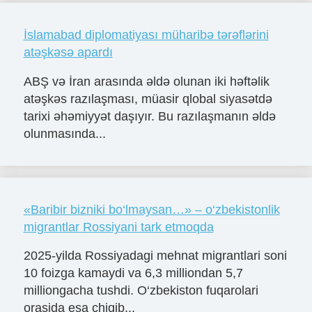
İslamabad diplomatiyası müharibə tərəflərini
atəşkəsə apardı
ABŞ və İran arasında əldə olunan iki həftəlik
atəşkəs razılaşması, müasir qlobal siyasətdə
tarixi əhəmiyyət daşıyır. Bu razılaşmanın əldə
olunmasında...
«Baribir bizniki bo‘lmaysan…» – o‘zbekistonlik
migrantlar Rossiyani tark etmoqda
2025-yilda Rossiyadagi mehnat migrantlari soni
10 foizga kamaydi va 6,3 milliondan 5,7
milliongacha tushdi. O‘zbekiston fuqarolari
orasida esa chiqib...