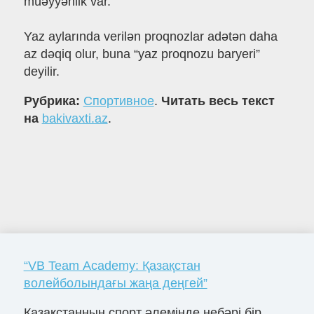
müəyyənlik var.
Yaz aylarında verilən proqnozlar adətən daha
az dəqiq olur, buna “yaz proqnozu baryeri”
deyilir.
Рубрика:
Спортивное
.
Читать весь текст
на
bakivaxti.az
.
“VB Team Academy: Қазақстан
волейболындағы жаңа деңгей”
Қазақстанның спорт әлемінде небәрі бір