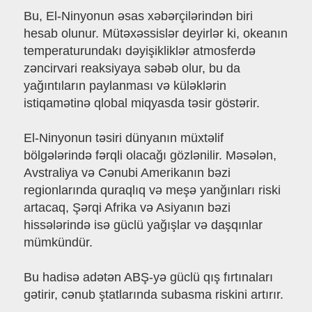
Bu, El-Ninyonun əsas xəbərçilərindən biri
hesab olunur. Mütəxəssislər deyirlər ki, okeanın
temperaturundakı dəyişikliklər atmosferdə
zəncirvari reaksiyaya səbəb olur, bu da
yağıntıların paylanması və küləklərin
istiqamətinə qlobal miqyasda təsir göstərir.
El-Ninyonun təsiri dünyanın müxtəlif
bölgələrində fərqli olacağı gözlənilir. Məsələn,
Avstraliya və Cənubi Amerikanın bəzi
regionlarında quraqlıq və meşə yanğınları riski
artacaq, Şərqi Afrika və Asiyanın bəzi
hissələrində isə güclü yağışlar və daşqınlar
mümkündür.
Bu hadisə adətən ABŞ-yə güclü qış fırtınaları
gətirir, cənub ştatlarında subasma riskini artırır.