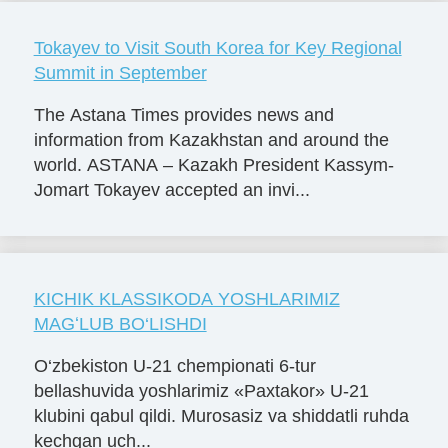
Tokayev to Visit South Korea for Key Regional
Summit in September
The Astana Times provides news and
information from Kazakhstan and around the
world. ASTANA – Kazakh President Kassym-
Jomart Tokayev accepted an invi...
KICHIK KLASSIKODA YOSHLARIMIZ
MAGʻLUB BO‘LISHDI
O‘zbekiston U-21 chempionati 6-tur
bellashuvida yoshlarimiz «Paxtakor» U-21
klubini qabul qildi. Murosasiz va shiddatli ruhda
kechgan uch...