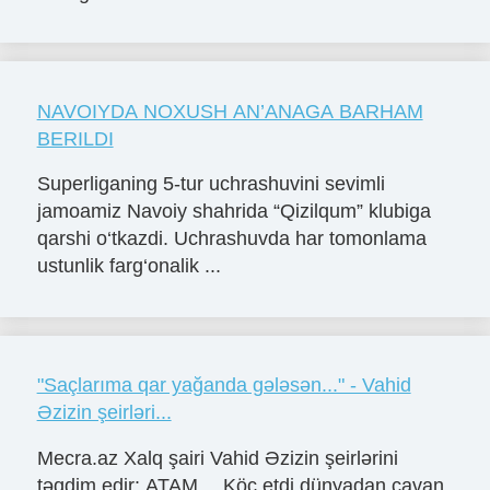
NAVOIYDA NOXUSH AN’ANAGA BARHAM
BERILDI
Superliganing 5-tur uchrashuvini sevimli
jamoamiz Navoiy shahrida “Qizilqum” klubiga
qarshi o‘tkazdi. Uchrashuvda har tomonlama
ustunlik farg‘onalik ...
"Saçlarıma qar yağanda gələsən..." - Vahid
Əzizin şeirləri...
Mecra.az Xalq şairi Vahid Əzizin şeirlərini
təqdim edir: ATAM… Köç etdi dünyadan cavan