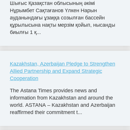
Шығыс Қазақстан облысының әкімі
Нұрымбет Сақтағанов Үлкен Нарын
ауданындағы ұзаққа созылған бассейн
құрылысына нақты мерзім қойып, нысанды
биылғы 1 қ...
Kazakhstan, Azerbaijan Pledge to Strengthen
Allied Partnership and Expand Strategic
Cooperation
The Astana Times provides news and
information from Kazakhstan and around the
world. ASTANA – Kazakhstan and Azerbaijan
reaffirmed their commitment t...