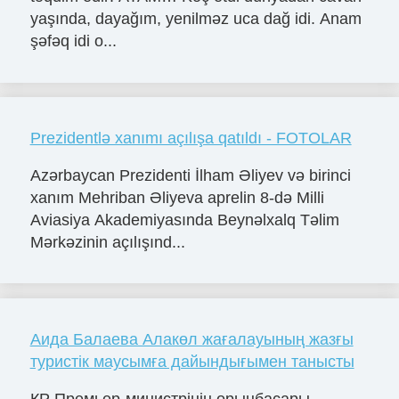
yaşında, dayağım, yenilməz uca dağ idi. Anam
şəfəq idi o...
Prezidentlə xanımı açılışa qatıldı - FOTOLAR
Azərbaycan Prezidenti İlham Əliyev və birinci
xanım Mehriban Əliyeva aprelin 8-də Milli
Aviasiya Akademiyasında Beynəlxalq Təlim
Mərkəzinin açılışınd...
Аида Балаева Алакөл жағалауының жазғы
туристік маусымға дайындығымен танысты
ҚР Премьер-министрінің орынбасары –