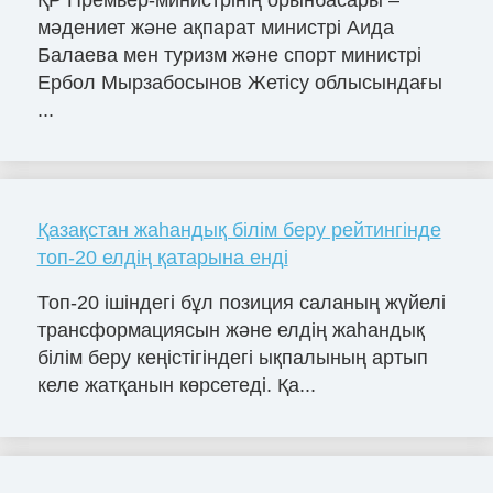
мәдениет және ақпарат министрі Аида
Балаева мен туризм және спорт министрі
Ербол Мырзабосынов Жетісу облысындағы
...
Қазақстан жаһандық білім беру рейтингінде
топ-20 елдің қатарына енді
Топ-20 ішіндегі бұл позиция саланың жүйелі
трансформациясын және елдің жаһандық
білім беру кеңістігіндегі ықпалының артып
келе жатқанын көрсетеді. Қа...