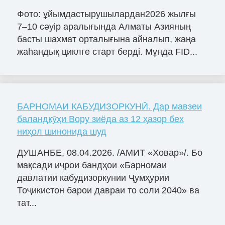
Фото: ұйымдастырушылардан2026 жылғы
7–10 сәуір аралығында Алматы Азияның
басты шахмат орталығына айналып, жаңа
жаһандық циклге старт берді. Мұнда FID...
БАРНОМАИ КАБУДИЗОРКУНӢ. Дар мавзеи
баландкӯҳи Вору зиёда аз 12 ҳазор бех
ниҳол шинонида шуд
ДУШАНБЕ, 08.04.2026. /АМИТ «Ховар»/. Бо
мақсади иҷрои бандҳои «Барномаи
давлатии кабудизоркунии Ҷумҳурии
Тоҷикистон барои давраи то соли 2040» ва
тат...