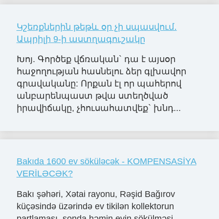
Կշեռքներին թեթև օր չի սպասվում․
Ապրիլի 9-ի աստղագուշակը
Խոյ. Գործեք վճռական` դա է այսօր
հաջողության հասնելու ձեր գլխավոր
գրավականը: Որքան էլ որ պահերով
անբարենպաստ թվա ստեղծված
իրավիճակը, չհուսահատվեք` խնդ...
Bakıda 1600 ev söküləcək - KOMPENSASİYA
VERİLƏCƏK?
Bakı şəhəri, Xətai rayonu, Rəşid Bağırov
küçəsində üzərində ev tikilən kollektorun
partlaması, sonda həmin evin sökülməsi,