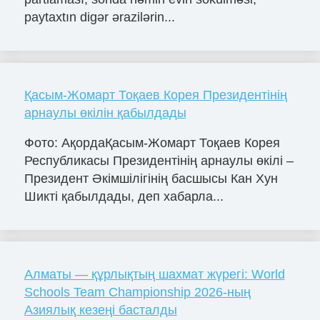
paytaxtın digər ərazilərin...
Қасым-Жомарт Тоқаев Корея Президентінің
арнаулы өкілін қабылдады
Фото: АқордаҚасым-Жомарт Тоқаев Корея
Республикасы Президентінің арнаулы өкілі –
Президент Әкімшілігінің басшысы Кан Хун
Шикті қабылдады, деп хабарла...
Алматы — құрлықтың шахмат жүрегі: World
Schools Team Championship 2026-ның
Азиялық кезеңі басталды