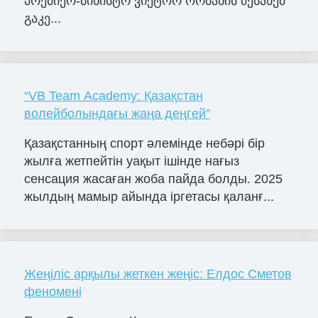
პრემიერ-მინისტრ ვიქტორ ორბანის შესახებ
გაკე...
“VB Team Academy: Қазақстан
волейболындағы жаңа деңгей”
Қазақстанның спорт әлемінде небәрі бір
жылға жетпейтін уақыт ішінде нағыз
сенсация жасаған жоба пайда болды. 2025
жылдың мамыр айында іргетасы қаланғ...
Жеңіліс арқылы жеткен жеңіс: Елдос Сметов
феномені