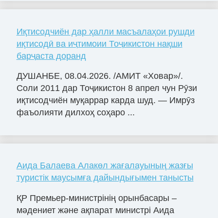
Иқтисодчиён дар ҳалли масъалаҳои рушди
иқтисодӣ ва иҷтимоии Тоҷикистон нақши
барҷаста доранд
ДУШАНБЕ, 08.04.2026. /АМИТ «Ховар»/.
Соли 2011 дар Тоҷикистон 8 апрел чун Рӯзи
иқтисодчиён муқаррар карда шуд. — Имрӯз
фаъолияти дилхоҳ соҳаро ...
Аида Балаева Алакөл жағалауының жазғы
туристік маусымға дайындығымен танысты
ҚР Премьер-министрінің орынбасары –
мәдениет және ақпарат министрі Аида