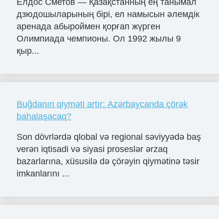
Елдос Сметов — Қазақстанның ең танымал
дзюдошыларының бірі, ел намысын әлемдік
аренада абыроймен қорғап жүрген
Олимпиада чемпионы. Ол 1992 жылы 9
қыр...
Buğdanın qiyməti artır: Azərbaycanda çörək
bahalaşacaq?
Son dövrlərdə qlobal və regional səviyyədə baş
verən iqtisadi və siyasi proseslər ərzaq
bazarlarına, xüsusilə də çörəyin qiymətinə təsir
imkanlarını ...