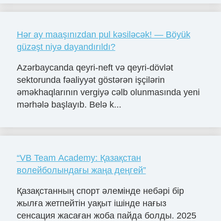
Hər ay maaşınızdan pul kəsiləcək! — Böyük
güzəşt niyə dayandırıldı?
Azərbaycanda qeyri-neft və qeyri-dövlət
sektorunda fəaliyyət göstərən işçilərin
əməkhaqlarının vergiyə cəlb olunmasında yeni
mərhələ başlayıb. Belə k...
“VB Team Academy: Қазақстан
волейболындағы жаңа деңгей”
Қазақстанның спорт әлемінде небәрі бір
жылға жетпейтін уақыт ішінде нағыз
сенсация жасаған жоба пайда болды. 2025