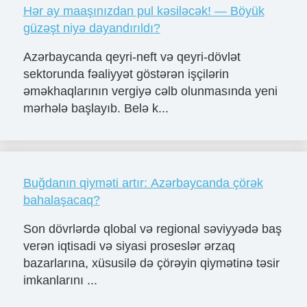
Hər ay maaşınızdan pul kəsiləcək! — Böyük
güzəşt niyə dayandırıldı?
Azərbaycanda qeyri-neft və qeyri-dövlət
sektorunda fəaliyyət göstərən işçilərin
əməkhaqlarının vergiyə cəlb olunmasında yeni
mərhələ başlayıb. Belə k...
Buğdanın qiyməti artır: Azərbaycanda çörək
bahalaşacaq?
Son dövrlərdə qlobal və regional səviyyədə baş
verən iqtisadi və siyasi proseslər ərzaq
bazarlarına, xüsusilə də çörəyin qiymətinə təsir
imkanlarını ...