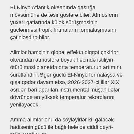
El-Ninyo Atlantik okeanında qasırğa
mövsümünə də təsir göstərə bilər. Atmosferin
yuxarı qatlarında külək sürüşməsinin
güclənməsi tropik fırtınaların formalaşmasını
çətinləşdirə bilər.
Alimlər həmçinin qlobal effektə diqqət çəkirlər:
okeandan atmosferə böyük həcmdə istiliyin
ötürülməsi planetdə orta temperaturun artımını
sürətləndirir.Əgər güclü El-Ninyo formalaşsa və
qışa qədər davam etsə, 2026-2027-ci illər XIX
əsrdən bəri aparılan instrumental müşahidələr
dövründə ən yüksək temperatur rekordlarını
yeniləyəcək.
Amma alimlər onu da söyləyirlər ki, gələcək
hadisənin gücü ilə bağlı hələ də ciddi qeyri-