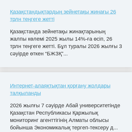
Қазақстандықтардың зейнетақы жинағы 26
трлн теңгеге жетті
Қазақстанда зейнетақы жинақтарының
жалпы көлемі 2025 жылы 14%-ға өсіп, 26
трлн теңгеге жетті. Бұл туралы 2026 жылғы 3
сәуірде өткен “БЖЗҚ”...
Интернет-алаяқтықтан қорғану жолдары
талқыланды
2026 жылғы 7 сәуірде Абай университетінде
Қазақстан Республикасы Қаржылық
мониторинг агенттігінің Алматы облысы
бойынша Экономикалық тергеп-тексеру д...