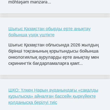
möhtəşəm mənzərə...
Шығыс Қазақстан обырды ерте анықтау
бойынша үздік үштікте
Шығыс Қазақстан облысында 2026 жылдың
бірінші тоқсанының қорытындысы бойынша
онкологиялық ауруларды ерте анықтау мен
скринингтік бағдарламаларға қамт...
ШҚО: Үлкен Нарын ауданындағы «сақалды
құрылысқа» айналған бассейн қыркүйекте
қолданысқа берілуі тиіс