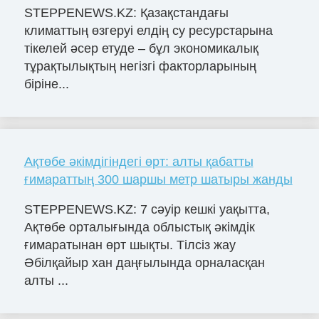
STEPPENEWS.KZ: Қазақстандағы
климаттың өзгеруі елдің су ресурстарына
тікелей әсер етуде – бұл экономикалық
тұрақтылықтың негізгі факторларының
біріне...
Ақтөбе әкімдігіндегі өрт: алты қабатты
ғимараттың 300 шаршы метр шатыры жанды
STEPPENEWS.KZ: 7 сәуір кешкі уақытта,
Ақтөбе орталығында облыстық әкімдік
ғимаратынан өрт шықты. Тілсіз жау
Әбілқайыр хан даңғылында орналасқан
алты ...