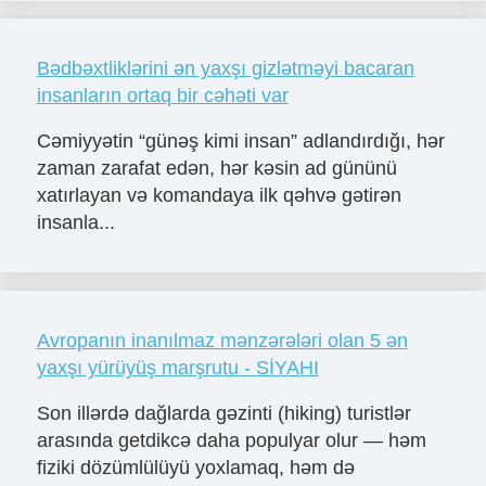
Bədbəxtliklərini ən yaxşı gizlətməyi bacaran
insanların ortaq bir cəhəti var
Cəmiyyətin “günəş kimi insan” adlandırdığı, hər
zaman zarafat edən, hər kəsin ad gününü
xatırlayan və komandaya ilk qəhvə gətirən
insanla...
Avropanın inanılmaz mənzərələri olan 5 ən
yaxşı yürüyüş marşrutu - SİYAHI
Son illərdə dağlarda gəzinti (hiking) turistlər
arasında getdikcə daha populyar olur — həm
fiziki dözümlülüyü yoxlamaq, həm də