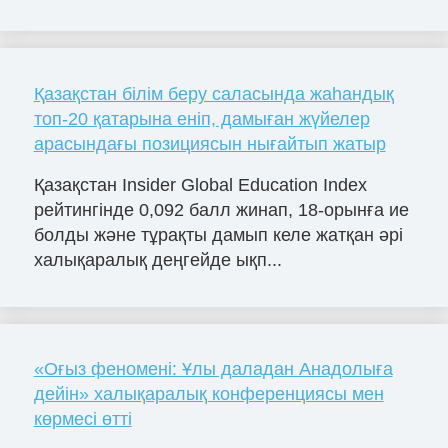
Қазақстан білім беру саласында жаһандық
топ-20 қатарына еніп, дамыған жүйелер
арасындағы позициясын нығайтып жатыр
Қазақстан Insider Global Education Index
рейтингінде 0,092 балл жинап, 18-орынға ие
болды және тұрақты дамып келе жатқан әрі
халықаралық деңгейде ықп...
«Оғыз феномені: Ұлы даладан Анадолыға
дейін» халықаралық конференциясы мен
көрмесі өтті