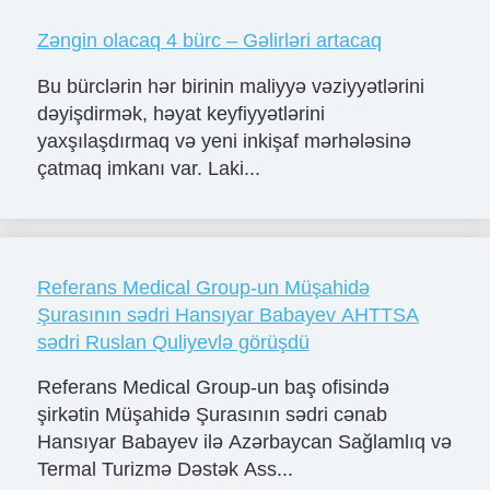
Zəngin olacaq 4 bürc – Gəlirləri artacaq
Bu bürclərin hər birinin maliyyə vəziyyətlərini
dəyişdirmək, həyat keyfiyyətlərini
yaxşılaşdırmaq və yeni inkişaf mərhələsinə
çatmaq imkanı var. Laki...
Referans Medical Group-un Müşahidə
Şurasının sədri Hansıyar Babayev AHTTSA
sədri Ruslan Quliyevlə görüşdü
Referans Medical Group-un baş ofisində
şirkətin Müşahidə Şurasının sədri cənab
Hansıyar Babayev ilə Azərbaycan Sağlamlıq və
Termal Turizmə Dəstək Ass...