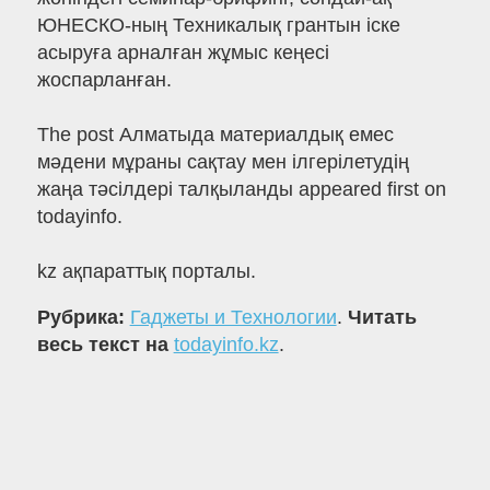
ЮНЕСКО-ның Техникалық грантын іске
асыруға арналған жұмыс кеңесі
жоспарланған.
The post Алматыда материалдық емес
мәдени мұраны сақтау мен ілгерілетудің
жаңа тәсілдері талқыланды appeared first on
todayinfo.
kz ақпараттық порталы.
Рубрика:
Гаджеты и Технологии
.
Читать
весь текст на
todayinfo.kz
.