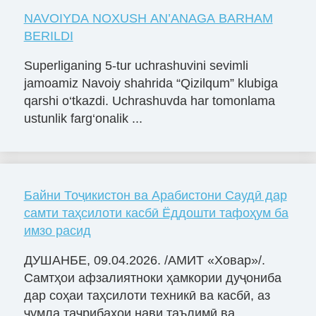
NAVOIYDA NOXUSH AN’ANAGA BARHAM
BERILDI
Superliganing 5-tur uchrashuvini sevimli
jamoamiz Navoiy shahrida “Qizilqum” klubiga
qarshi o‘tkazdi. Uchrashuvda har tomonlama
ustunlik farg‘onalik ...
Байни Тоҷикистон ва Арабистони Саудӣ дар
самти таҳсилоти касбӣ Ёддошти тафоҳум ба
имзо расид
ДУШАНБЕ, 09.04.2026. /АМИТ «Ховар»/.
Самтҳои афзалиятноки ҳамкории дуҷониба
дар соҳаи таҳсилоти техникӣ ва касбӣ, аз
ҷумла таҷрибаҳои нави таълимӣ ва...