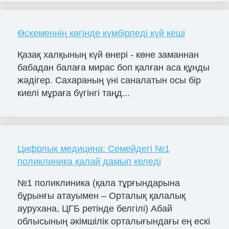
Өскеменнің көгінде күмбірледі күй кеші
Қазақ халқының күй өнері - көне заманнан
бабадан балаға мирас боп қалған аса құнды
жәдігер. Сахараның үні саналатын осы бір
киелі мұраға бүгінгі таңд...
Цифрлық медицина: Семейдегі №1
поликлиника қалай дамып келеді
№1 поликлиника (қала тұрғындарына
бұрынғы атауымен – Орталық қалалық
аурухана, ЦГБ ретінде белгілі) Абай
облысының әкімшілік орталығындағы ең ескі