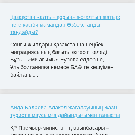
Қазақстан «алтын қорын» жоғалтып жатыр:
неге кәсіби мамандар Өзбекстанды
таңдайды?
Соңғы жылдары Қазақстаннан еңбек
миграциясының бағыты өзгеріп келеді.
Бұрын «ми ағымы» Еуропа елдеріне,
Ұлыбританияға немесе БАӘ-ге көшуімен
байланыс...
Аида Балаева Алакөл жағалауының жазғы
туристік маусымға дайындығымен танысты
ҚР Премьер-министрінің орынбасары –