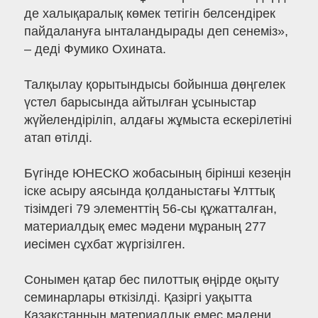
де халықаралық көмек тетігін белсендірек
пайдалануға ынталандырады деп сенеміз»,
– деді Фумико Охината.
Талқылау қорытындысы бойынша дөңгелек
үстел барысында айтылған ұсыныстар
жүйелендіріліп, алдағы жұмыста ескерілетіні
атап өтілді.
Бүгінде ЮНЕСКО жобасының бірінші кезеңін
іске асыру аясында қолданыстағы Ұлттық
тізімдегі 79 элементтің 56-сы құжатталған,
материалдық емес мәдени мұраның 277
иесімен сұхбат жүргізілген.
Сонымен қатар бес пилоттық өңірде оқыту
семинарлары өткізілді. Қазіргі уақытта
Қазақстанның материалдық емес мәдени