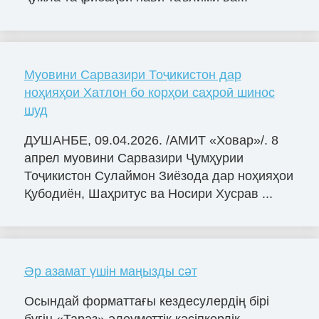
Муовини Сарвазири Тоҷикистон дар
ноҳияҳои Хатлон бо корҳои саҳроӣ шинос
шуд
ДУШАНБЕ, 09.04.2026. /АМИТ «Ховар»/. 8
апрел муовини Сарвазири Ҷумҳурии
Тоҷикистон Сулаймон Зиёзода дар ноҳияҳои
Қубодиён, Шаҳритус ва Носири Хусрав ...
Әр азамат үшін маңызды сәт
Осындай форматтағы кездесулердің бірі
бүгін «Тараз» әлеуметтік кәсіпкерлік