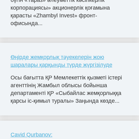
корпорациясы» акционерлік қоғамына
қарасты «Zhambyl Invest» фронт-
офисында...
Өңірде жемқорлық тәуекелерін жою
шаралары қарқынды түрде жүргізілуде
Осы бағытта ҚР Мемлекеттік қызметі істері
агенттінің Жамбыл облысы бойынша
департаменті ҚР «Сыбайлас жемқорлыққа
қарсы іс-қимыл туралы» Заңында көзде...
Cavid Qurbanov: