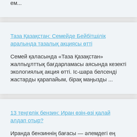
ем...
Таза Қазақстан: Семейде Бейбітшілік
аралында тазалық акциясы өтті
Семей қаласында «Таза Қазақстан»
жалпыұлттық бағдарламасы аясында кезекті
экологиялық акция өтті. Іс-шара белсенді
жастарды қарапайым, бірақ маңызды ...
13 теңгелік бензин: Иран өзін-өзі қалай
алдап отыр?
Иранда бензиннің бағасы — әлемдегі ең