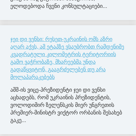
ელოდებოდა ჩვენი კონსულტაციები...
ჯეი დი ვენსი: რუსეთ-უკრაინის ომს აზრი
აღარ აქვს, ამ ეტაპზე ვსაუბრობთ რამდენიმე
კვადრატული კილომეტრის ტერიტორიის
გამო ვაჭრობაზე, მხარეებმა უნდა
გადაწყვიტონ, გააგრძელებენ თუ არა
მოლაპარაკებებს
აშშ-ის ვიცე-პრეზიდენტი ჯეი დი ვენსი
აცხადებს, რომ უკრაინის პრეზიდენტის,
ვოლოდიმირ ზელენსკის მიერ უნგრეთის
პრემიერ-მინისტრ ვიქტორ ორბანის შესახებ
გაკე...