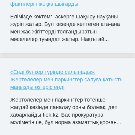
фактілерін жоққа шығарды
Елімізде көктемгі әскерге шақыру науқаны
жүріп жатыр. Бұл кезеңде көптеген ата-ана
мен жас жігіттерді толғандыратын
мәселелер туындап жатыр. Нақты ай...
«Енді бункер түрінде салынады»:
Жертөлелер мен паркингтер салуға қатысты
маңызды өзгеріс енді
Жертөлелер мен паркингтер төтенше
жағдай кезінде паналау орны болмақ, деп
хабарлайды tiek.kz. Бас прокуратура
мәліметінше, бұл норма азаматтық қорған...