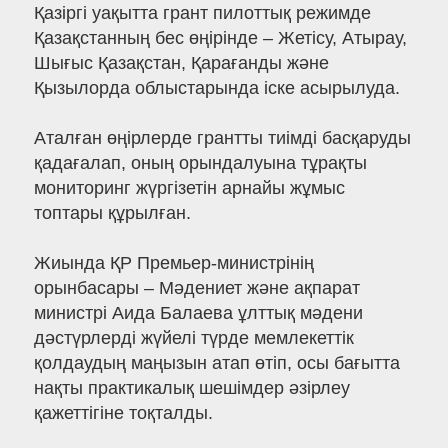
Қазіргі уақытта грант пилоттық режимде
Қазақстанның бес өңірінде – Жетісу, Атырау,
Шығыс Қазақстан, Қарағанды және
Қызылорда облыстарында іске асырылуда.
Аталған өңірлерде грантты тиімді басқаруды
қадағалап, оның орындалуына тұрақты
мониторинг жүргізетін арнайы жұмыс
топтары құрылған.
Жиында ҚР Премьер-министрінің
орынбасары – Мәдениет және ақпарат
министрі Аида Балаева ұлттық мәдени
дәстүрлерді жүйелі түрде мемлекеттік
қолдаудың маңызын атап өтіп, осы бағытта
нақты практикалық шешімдер әзірлеу
қажеттігіне тоқталды.