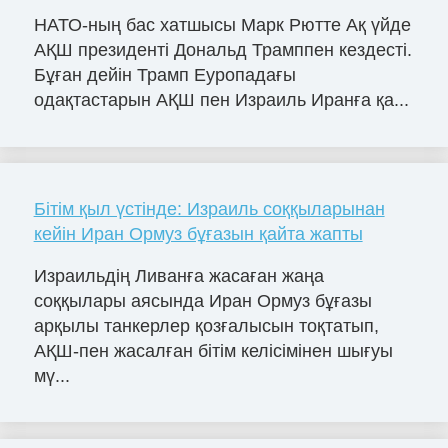
НАТО-ның бас хатшысы Марк Рютте Ақ үйде
АҚШ президенті Дональд Трамппен кездесті.
Бұған дейін Трамп Еуропадағы
одақтастарын АҚШ пен Израиль Иранға қа...
Бітім қыл үстінде: Израиль соққыларынан
кейін Иран Ормуз бұғазын қайта жапты
Израильдің Ливанға жасаған жаңа
соққылары аясында Иран Ормуз бұғазы
арқылы танкерлер қозғалысын тоқтатып,
АҚШ-пен жасалған бітім келісімінен шығуы
мү...