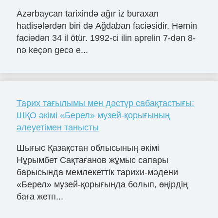
Azərbaycan tarixində ağır iz buraxan
hadisələrdən biri də Ağdaban faciəsidir. Həmin
faciədən 34 il ötür. 1992-ci ilin aprelin 7-dən 8-
nə keçən gecə e...
Тарих тағылымы мен дәстүр сабақтастығы:
ШҚО әкімі «Берел» музей-қорығының
әлеуетімен танысты
Шығыс Қазақстан облысының әкімі
Нұрымбет Сақтағанов жұмыс сапары
барысында мемлекеттік тарихи-мәдени
«Берел» музей-қорығында болып, өңірдің
баға жетп...