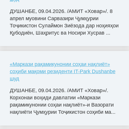
ДУШАНБЕ, 09.04.2026. /АМИТ «Ховар»/. 8
апрел муовини Сарвазири Ҷумҳурии
Тоҷикистон Сулаймон Зиёзода дар ноҳияҳои
Қубодиён, Шаҳритус ва Носири Хусрав ...
«Маркази рақамикунонии соҳаи нақлиёт»
соҳиби мақоми резиденти IT-Park Dushanbe
шуд
ДУШАНБЕ, 09.04.2026. /АМИТ «Ховар»/.
Корхонаи воҳиди давлатии «Маркази
рақамикунонии соҳаи нақлиёт»-и Вазорати
нақлиёти Ҷумҳурии Тоҷикистон соҳиби ма...