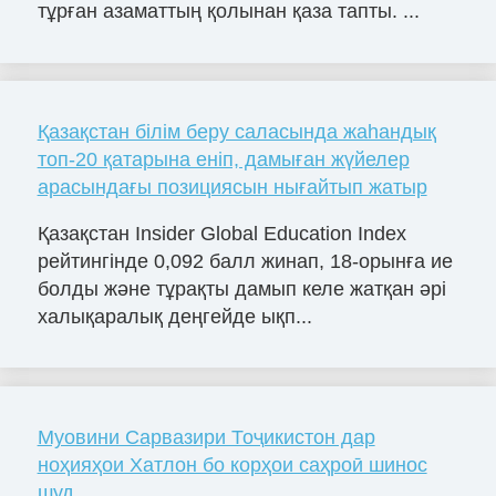
тұрған азаматтың қолынан қаза тапты. ...
Қазақстан білім беру саласында жаһандық
топ-20 қатарына еніп, дамыған жүйелер
арасындағы позициясын нығайтып жатыр
Қазақстан Insider Global Education Index
рейтингінде 0,092 балл жинап, 18-орынға ие
болды және тұрақты дамып келе жатқан әрі
халықаралық деңгейде ықп...
Муовини Сарвазири Тоҷикистон дар
ноҳияҳои Хатлон бо корҳои саҳроӣ шинос
шуд