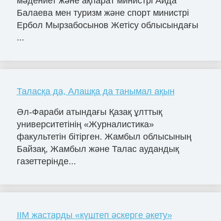
мәдениет және ақпарат министрі Аида
Балаева мен туризм және спорт министрі
Ербол Мырзабосынов Жетісу облысындағы
...
Таласқа да, Алашқа да танымал ақын
Әл-Фараби атындағы Қазақ ұлттық
университетінің «Журналистика»
факультетін бітірген. Жамбыл облысының
Байзақ, Жамбыл және Талас аудандық
газеттерінде...
ІІМ жастарды «күштеп әскерге әкету»