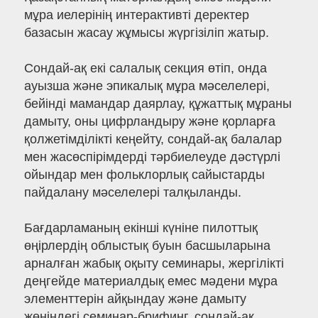
мұра иелерінің интерактивті деректер
базасын жасау жұмысы жүргізіліп жатыр.
Сондай-ақ екі салалық секция өтіп, онда
ауызша және эпикалық мұра мәселелері,
бейінді мамандар даярлау, құжаттық мұраны
дамыту, оны цифрландыру және қорларға
қолжетімділікті кеңейту, сондай-ақ балалар
мен жасөспірімдерді тәрбиелеуде дәстүрлі
ойындар мен фольклорлық сайыстарды
пайдалану мәселелері талқыланды.
Бағдарламаның екінші күніне пилоттық
өңірлердің облыстық буын басшыларына
арналған жабық оқыту семинары, жергілікті
деңгейде материалдық емес мәдени мұра
элементтерін айқындау және дамыту
жөніндегі семинар-брифинг, сондай-ақ