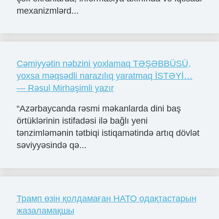
mexanizmlərd...
Cəmiyyətin nəbzini yoxlamaq TƏŞƏBBÜSÜ,
yoxsa məqsədli narazılıq yaratmaq İSTƏYİ…
— Rəsul Mirhəşimli yazır
“Azərbaycanda rəsmi məkanlarda dini baş
örtüklərinin istifadəsi ilə bağlı yeni
tənzimləmənin tətbiqi istiqamətində artıq dövlət
səviyyəsində qə...
Трамп өзін қолдамаған НАТО одақтастарын
жазаламақшы