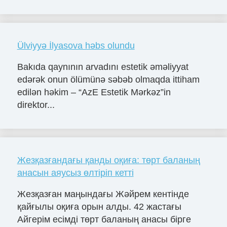
Ülviyyə İlyasova həbs olundu
Bakıda qaynının arvadını estetik əməliyyat
edərək onun ölümünə səbəb olmaqda ittiham
edilən həkim – “AzE Estetik Mərkəz”in
direktor...
Жезқазғандағы қанды оқиға: төрт баланың
анасын аяусыз өлтіріп кетті
Жезқазған маңындағы Жәйрем кентінде
қайғылы оқиға орын алды. 42 жастағы
Айгерім есімді төрт баланың анасы бірге