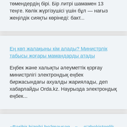
төмендердің бірі. Бір литрі шамамен 13
теңге. Көлік жүргізушісі үшін бұл — нағыз
жеңілдік сияқты көрінеді: бакт...
Ең көп жалақыны кім алады? Министрлік
табысы жоғары мамандарды атады
Еңбек және халықты әлеуметтік қорғау
министрлігі электрондық еңбек
биржасындағы ахуалды жариялады, деп
хабарлайды Orda.kz. Наурызда электрондық
еңбек...
«Baribir bizniki bo‘lmaysan…» – o‘zbekistonlik