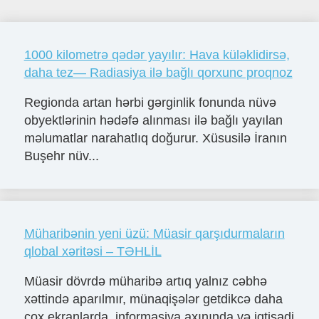
1000 kilometrə qədər yayılır: Hava küləklidirsə,
daha tez— Radiasiya ilə bağlı qorxunc proqnoz
Regionda artan hərbi gərginlik fonunda nüvə
obyektlərinin hədəfə alınması ilə bağlı yayılan
məlumatlar narahatlıq doğurur. Xüsusilə İranın
Buşehr nüv...
Müharibənin yeni üzü: Müasir qarşıdurmaların
qlobal xəritəsi – TƏHLİL
Müasir dövrdə müharibə artıq yalnız cəbhə
xəttində aparılmır, münaqişələr getdikcə daha
çox ekranlarda, informasiya axınında və iqtisadi