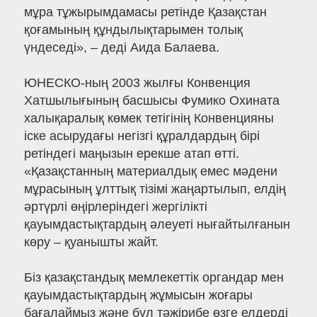
мұра тұжырымдамасы ретінде Қазақстан
қоғамының құндылықтарымен толық
үндеседі», – деді Аида Балаева.
ЮНЕСКО-ның 2003 жылғы Конвенция
Хатшылығының басшысы Фумико Охината
халықаралық көмек тетігінің Конвенцияны
іске асырудағы негізгі құралдардың бірі
ретіндегі маңызын ерекше атап өтті.
«Қазақстанның материалдық емес мәдени
мұрасының ұлттық тізімі жаңартылып, елдің
әртүрлі өңірлеріндегі жергілікті
қауымдастықтардың әлеуеті нығайтылғанын
көру – қуанышты жайт.
Біз қазақстандық мемлекеттік органдар мен
қауымдастықтардың жұмысын жоғары
бағалаймыз және бұл тәжірибе өзге елдерді