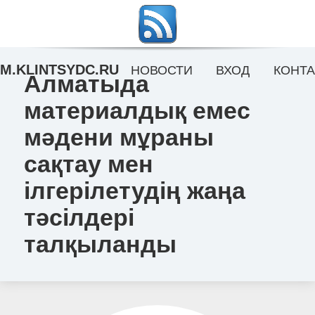
M.KLINTSYDC.RU
НОВОСТИ
ВХОД
КОНТА
Алматыда
материалдық емес
мәдени мұраны
сақтау мен
ілгерілетудің жаңа
тәсілдері
талқыланды