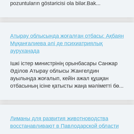
pozuntuların göstəricisi ola bilər.Bak...
Атырау облысында жоғалған отбасы: Ақбаян
Мұқанғалиева әлі де психиатриялық
ауруханада
Ішкі істер министрінің орынбасары Санжар
Әділов Атырау облысы Жангелдин
ауылында жоғалып, кейін ажал құшқан
отбасының ісіне қатысты жаңа мәліметті бө...
Лиманы для развития животноводства
восстанавливают в Павлодарской области