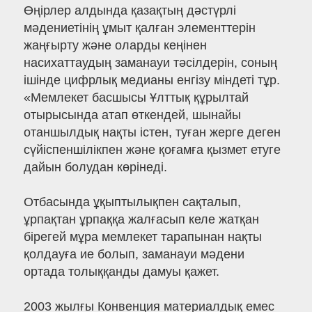
Өңірлер алдында қазақтың дәстүрлі
мәдениетінің ұмыт қалған элементтерін
жаңғырту және оларды кеңінен
насихаттаудың заманауи тәсілдерін, соның
ішінде цифрлық медианы енгізу міндеті тұр.
«Мемлекет басшысы Ұлттық құрылтай
отырысында атап өткендей, шынайы
отаншылдық нақты істен, туған жерге деген
сүйіспеншілікпен және қоғамға қызмет етуге
дайын болудан көрінеді.
Отбасында ұқыптылықпен сақталып,
ұрпақтан ұрпаққа жалғасып келе жатқан
бірегей мұра мемлекет тарапынан нақты
қолдауға ие болып, заманауи мәдени
ортада толыққанды дамуы қажет.
2003 жылғы Конвенция материалдық емес