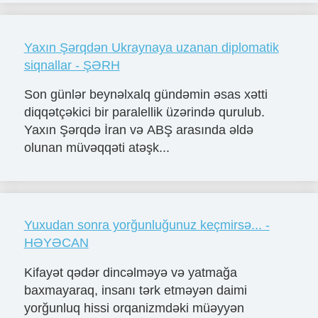
Yaxın Şərqdən Ukraynaya uzanan diplomatik
siqnallar - ŞƏRH
Son günlər beynəlxalq gündəmin əsas xətti
diqqətçəkici bir paralellik üzərində qurulub.
Yaxın Şərqdə İran və ABŞ arasında əldə
olunan müvəqqəti atəşk...
Yuxudan sonra yorğunluğunuz keçmirsə... -
HƏYƏCAN
Kifayət qədər dincəlməyə və yatmağa
baxmayaraq, insanı tərk etməyən daimi
yorğunluq hissi orqanizmdəki müəyyən