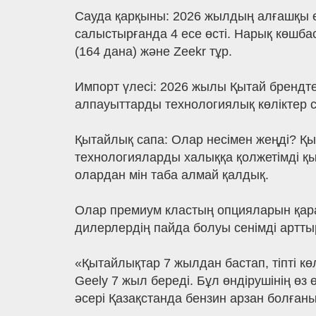
Сауда қарқыны: 2026 жылдың алғашқы е
салыстырғанда 4 есе өсті. Нарық көшба
(164 дана) және Zeekr тұр.
Импорт үлесі: 2026 жылы Қытай брендт
алпауыттарды технологиялық көліктер 
Қытайлық сапа: Олар несімен жеңді? Қ
технологияларды халыққа қолжетімді қыл
олардан мін таба алмай қалдық.
Олар премиум кластың опцияларын қара
дилерлердің пайда болуы сенімді арттыр
«Қытайлықтар 7 жылдан бастап, тіпті көл
Geely 7 жыл береді. Бұл өндірушінің өз
әсері Қазақстанда бензин арзан болғаны