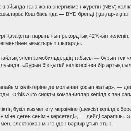
кі айында ғана жаңа энергиямен жүретін (NEV) көлі
сшылары: Көш басында — BYD бренді (қаңтар-ақпан а
ері Қазақстан нарығының рекордтық 42%-ын иеленіп,
сегментінен ығыстырып шығарды.
ытайлық электромобильдердің табысы — бұрын тек «
уында. «Бұрын біз қытай көліктерінен бір артықшылы
пайым көліктеріне де молынан қосып жатыр», — дей
ды. Orbis Auto сияқты компаниялар кепілдік пен са
іктің бүкіл қызмет ету мерзіміне (шексіз) кепілдік б
 өніміне деген сенімін көрсетеді», — дейді сарапшы.
мен, электрокар мінгендер бәрібір ұтып отыр.