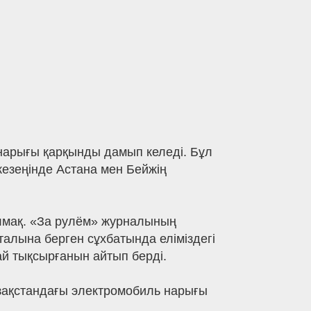
нарығы қарқынды дамып келеді. Бұл
 кезеңінде Астана мен Бейжің
алмақ. «За рулём» журналының
талына берген сұхбатында еліміздегі
ай тықсырғанын айтып берді.
Қазақстандағы электромобиль нарығы