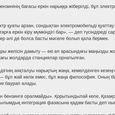
бензинінің бағасы еркін нарыққа жіберілді, бұл эле
тр қуаты арзан, сондықтан электромобильді қуаттау ө
ға еркін кіру мүмкіндігі бар», — деп түсіндіреді са
р әлі де болса басты мәселе болып қала бермек.
ы желісін дамыту — екі ел арасындағы маңызды жоба.
ағы жолдарда станциялар орнатылған.
гінің аяқталуы нарықтың жаңа, кемелденген кезеңге
— бұл жай көлік емес, бұл жаңа философия. Оның бір
не баурап алады.
ан бензинге оралмайды». Қорытындылай келе, Қаза
құрылымдық интеграция фазасына қадам басты деп ны