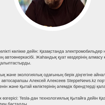
ікті көлікке дейін: Қазақстанда электромобильдер 
дың автоөнеркәсібі. Жаһандық қуат көздерінің алмасу
қалыптастырды.
алық және экологиялық одағының берік діңгегіне айн
лі автосарапшы Алексей Алексеев SteppeNews.kz пор
нін және Қытай көліктерінің әлемдік брендтерді қал
 өзгерісі: Tesla-дан технологиялық Қытайға дейін 
ден басталды.