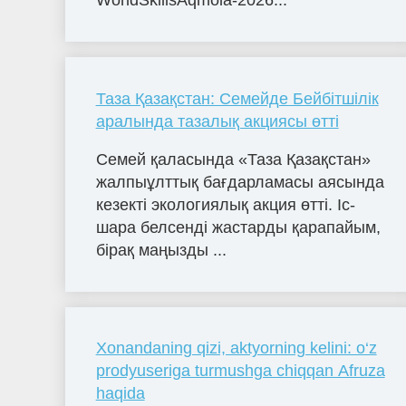
Таза Қазақстан: Семейде Бейбітшілік
аралында тазалық акциясы өтті
Семей қаласында «Таза Қазақстан»
жалпыұлттық бағдарламасы аясында
кезекті экологиялық акция өтті. Іс-
шара белсенді жастарды қарапайым,
бірақ маңызды ...
Xonandaning qizi, aktyorning kelini: o‘z
prodyuseriga turmushga chiqqan Afruza
haqida