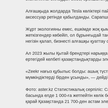
Алғашқыда жолдарда Tesla көліктері пай
аксессуар ретінде қабылданды. Сарапшы
Жұрт экологияны емес, ешкімде жоқ қымб
жеткізгендер көбейіп, ол бұрынғыдай 
негізін қалап, бизнесті алғашқы қуатта
Ал 2023 жылы Қытай брендтері нарыққа ж
ертегідей келбеті қазақстандықтарды эл
«Zeekr нағыз құбылыс болды: ашық түст
мүмкіндіктерді бірден ұсынды», — дейд
Фото: aster.kz Статистикалық серпіліс: 
басында елде 1 000-ға жетпейтін көлік
қарай Қазақстанда 21 700-ден астам эле