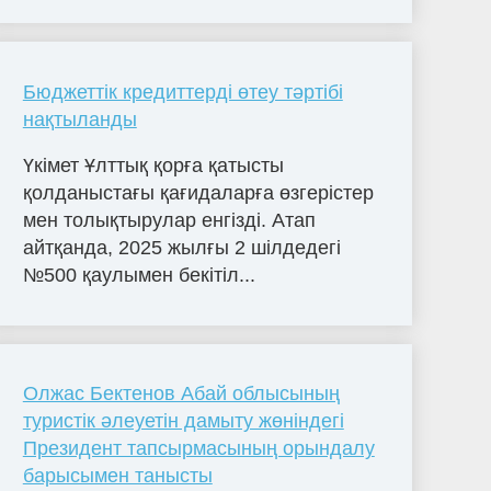
Бюджеттік кредиттерді өтеу тәртібі
нақтыланды
Үкімет Ұлттық қорға қатысты
қолданыстағы қағидаларға өзгерістер
мен толықтырулар енгізді. Атап
айтқанда, 2025 жылғы 2 шілдедегі
№500 қаулымен бекітіл...
Олжас Бектенов Абай облысының
туристік әлеуетін дамыту жөніндегі
Президент тапсырмасының орындалу
барысымен танысты