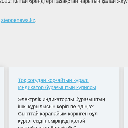
2026: Қытай брендтері Қазақстан нарығын қалай жау
а
steppenews.kz
.
Тоқ соғудан қорғайтын құрал:
Индикатор бұрағыштың құпиясы
Электрлік индикаторлы бұрағыштың
ішкі құрылысын көріп пе едіңіз?
Сырттай қарапайым көрінген бұл
құрал сіздің өміріңізді қалай
сақтайтынын білесіз бе?...