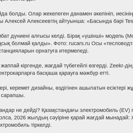
да болды. Олар жекелеген данамен әкелініп, иесінің
 Алексей Алексеевтің айтуынша: «Басында бәрі Tesl
ат дүниені алғысы келді. Бірақ «үшінші» модель (Mod
таңсық болмай қалды». Фото: rucars.ru Осы «теслов
у станцияларын орнатуға итермеледі.
аппай кіргенде, жағдай түбегейлі өзгерді. Zeekr-дің
ектрокарларға басқаша қарауға мәжбүр етті.
ері, керемет дизайны, өздігінен ашылатын есіктері 
і сарапшы.
Сандар не дейді? Қазақстандағы электромобиль (EV) п
 болса, 2026 жылдың сәуіріне қарай жағдай мынадай
ктромобиль тіркелді.