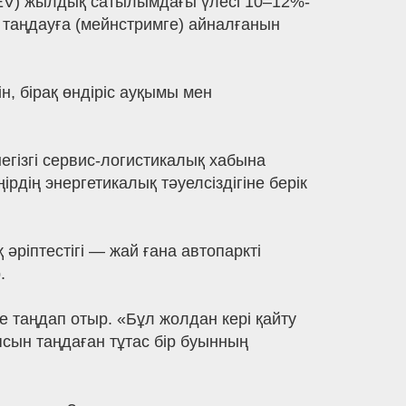
(NEV) жылдық сатылымдағы үлесі 10–12%-
гі таңдауға (мейнстримге) айналғанын
, бірақ өндіріс ауқымы мен
егізгі сервис-логистикалық хабына
рдің энергетикалық тәуелсіздігіне берік
әріптестігі — жай ғана автопаркті
.
 таңдап отыр. «Бұл жолдан кері қайту
ясын таңдаған тұтас бір буынның