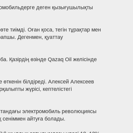
ктромобильдерге деген қызығушылықты
те тиімді. Оған қоса, тегін тұрақтар мен
рапшы. Дегенмен, қуаттау
 Қазірдің өзінде Qazaq Oil желісінде
 өткенін білдіреді. Алексей Алексеев
қалыпты жүрісі, кептелістегі
қстандағы электромобиль революциясы
қ сеніммен айтуға болады.