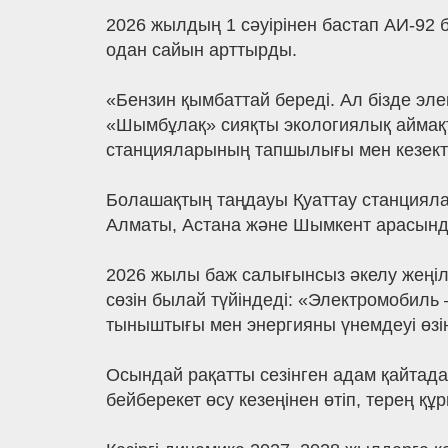
2026 жылдың 1 сәуірінен бастап АИ-92 
одан сайын арттырды.
«Бензин қымбаттай береді. Ал бізде элек
«Шымбұлақ» сияқты экологиялық аймақтар
станцияларының тапшылығы мен кезекте
Болашақтың таңдауы Қуаттау станциялар
Алматы, Астана және Шымкент арасынд
2026 жылы баж салығынсыз әкелу жеңілді
сөзін былай түйіндеді: «Электромобиль 
тыныштығы мен энергияны үнемдеуі өзі
Осындай рақатты сезінген адам қайтад
бейберекет өсу кезеңінен өтіп, терең 