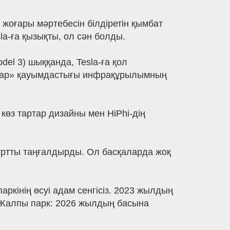
 жоғары мәртебесін білдіретін қымбат
a-ға қызықты, ол сән болды.
el 3) шыққанда, Tesla-ға қол
одтар» қауымдастығы инфрақұрылымның
 көз тартар дизайны мен HiPhi-дің
жұртты таңғалдырды. Ол басқаларда жоқ
аркінің өсуі адам сенгісіз. 2023 жылдың
: Жалпы парк: 2026 жылдың басына