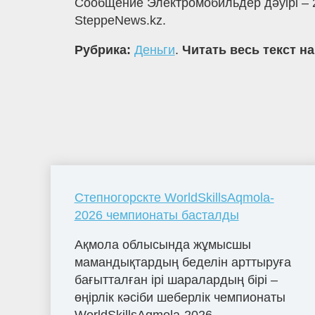
Сообщение Электромобильдер дәуірі – 
SteppeNews.kz.
Рубрика:
Деньги
.
Читать весь текст н
Степногорскте WorldSkillsAqmola-
2026 чемпионаты басталды
Ақмола облысында жұмысшы
мамандықтардың беделін арттыруға
бағытталған ірі шаралардың бірі –
өңірлік кәсіби шеберлік чемпионаты
WorldSkillsAqmola-2026...