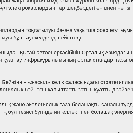
арай жаңа энергия көздерімен жүретін көліктердің 
. Бұл электрокарлардың тар шеңбердегі өнімнен негіз
ялардың тоқтатылуы бағаға уақытша әсер етуі мүмкін
амуы бұл тәуекелдерді сейілтеді.
нушыдан Қытай автоөнеркәсібінің Орталық Азиядағы н
ен қуаттау инфрақұрылымының ортақ стандарттары өңі
 Бейжіңнің «жасыл» көлік саласындағы стратегиялық 
ологиялық бейнесін қалыптастыратын қуатты драйвер
иялық және экологиялық таза болашақты саналы түрде
ң бұл тезисі бүгінде интеллект пен болашақ энерги