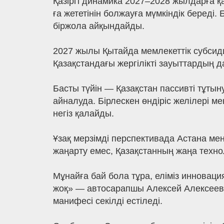
Қазіргі динамика 2027–2028 жылдарға қ
ға жететінін болжауға мүмкіндік береді
біржола айқындайды.
2027 жылы Қытайда мемлекеттік субсиди
Қазақстандағы жергілікті зауыттардың д
Басты түйін — Қазақстан пассивті тұты
айналуда. Бірлескен өндіріс желілері м
негіз қалайды.
Ұзақ мерзімді перспективада Астана мен
жаңарту емес, Қазақстанның жаңа техн
Мұнайға бай бола тұра, еліміз инновац
жоқ» — автосарапшы Алексей Алексеевті
манифесі секілді естіледі.