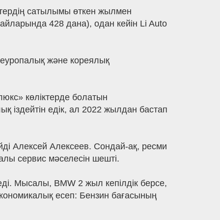
ктердің сатылымы өткен жылмен
йларында 428 дана), одан кейін Li Auto
 еуропалық және кореялық
люкс» көліктерде болатын
қ іздейтін едік, ал 2022 жылдан бастап
ді Алексей Алексеев. Сондай-ақ, ресми
палы сервис мәселесін шешті.
ереді. Мысалы, BMW 2 жыл кепілдік берсе,
 Экономикалық есеп: Бензин бағасының