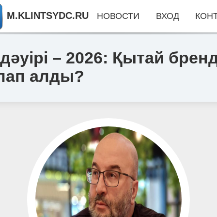
M.KLINTSYDC.RU
НОВОСТИ
ВХОД
КОН
әуірі – 2026: Қытай бренд
лап алды?