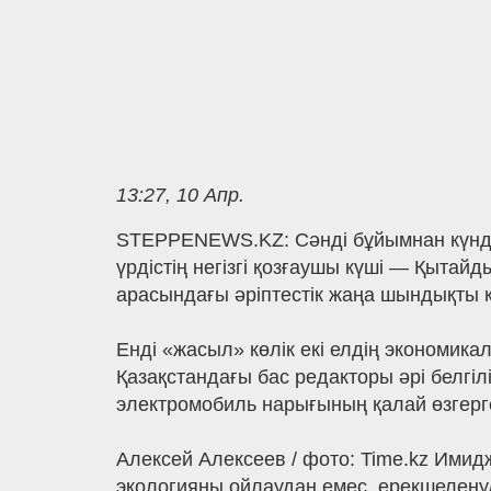
13:27, 10 Апр.
STEPPENEWS.KZ: Сәнді бұйымнан күндел
үрдістің негізгі қозғаушы күші — Қытай
арасындағы әріптестік жаңа шындықты 
Енді «жасыл» көлік екі елдің экономик
Қазақстандағы бас редакторы әрі белгі
электромобиль нарығының қалай өзгерге
Алексей Алексеев / фото: Time.kz Имидж
экологияны ойлаудан емес, ерекшелену