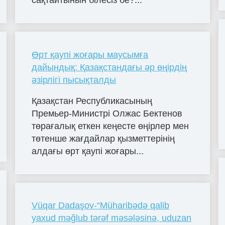
Өрт қаупі жоғары маусымға
дайындық: Қазақстандағы әр өңірдің
әзірлігі пысықталды
Қазақстан Республикасының
Премьер-Министрі Олжас Бектенов
төрағалық еткен кеңесте өңірлер мен
төтенше жағдайлар қызметтерінің
алдағы өрт қаупі жоғары...
Vüqar Dadaşov-“Müharibədə qalib
yaxud məğlub tərəf məsələsinə, uduzan