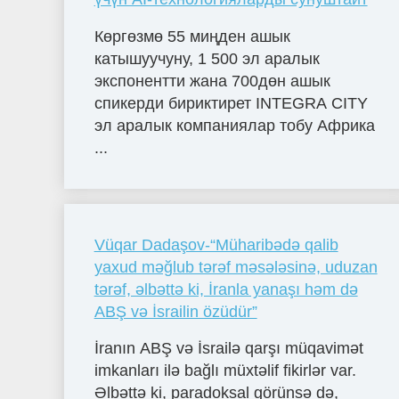
Көргөзмө 55 миңден ашык
катышуучуну, 1 500 эл аралык
экспонентти жана 700дөн ашык
спикерди бириктирет INTEGRA CITY
эл аралык компаниялар тобу Африка
...
Vüqar Dadaşov-“Müharibədə qalib
yaxud məğlub tərəf məsələsinə, uduzan
tərəf, əlbəttə ki, İranla yanaşı həm də
ABŞ və İsrailin özüdür”
İranın ABŞ və İsrailə qarşı müqavimət
imkanları ilə bağlı müxtəlif fikirlər var.
Əlbəttə ki, paradoksal görünsə də,