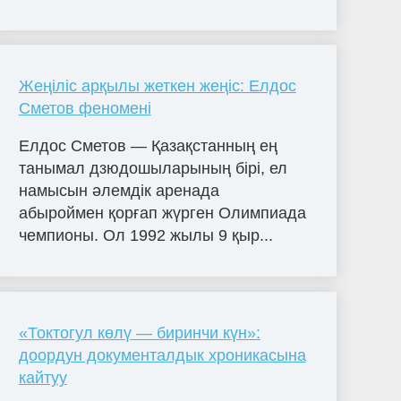
Жеңіліс арқылы жеткен жеңіс: Елдос
Сметов феномені
Елдос Сметов — Қазақстанның ең
танымал дзюдошыларының бірі, ел
намысын әлемдік аренада
абыроймен қорғап жүрген Олимпиада
чемпионы. Ол 1992 жылы 9 қыр...
«Токтогул көлү — биринчи күн»:
доордун документалдык хроникасына
кайтуу