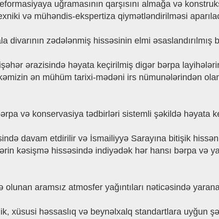
eformasiyaya uğramasının qarşısını almağa və konstruk
exniki və mühəndis-ekspertiza qiymətləndirilməsi aparıla
a divarının zədələnmiş hissəsinin elmi əsaslandırılmış bə
əhər ərazisində həyata keçirilmiş digər bərpa layihələrin
ölkəmizin ən mühüm tarixi-mədəni irs nümunələrindən olan 
ərpa və konservasiya tədbirləri sistemli şəkildə həyata ke
sində davam etdirilir və İsmailiyyə Sarayına bitişik hissə
clərin kəsişmə hissəsində indiyədək hər hansı bərpa və y
unan aramsız atmosfer yağıntıları nəticəsində yaranan r
ik, xüsusi həssaslıq və beynəlxalq standartlara uyğun şək