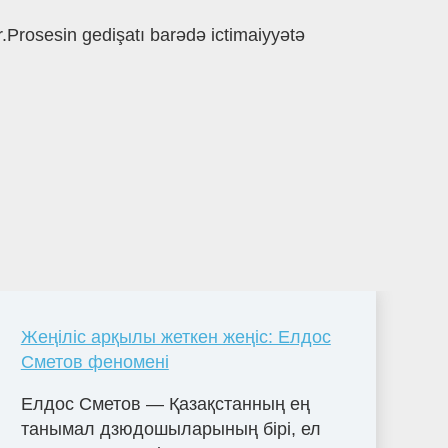
.Prosesin gedişatı barədə ictimaiyyətə
Жеңіліс арқылы жеткен жеңіс: Елдос
Сметов феномені
Елдос Сметов — Қазақстанның ең
танымал дзюдошыларының бірі, ел