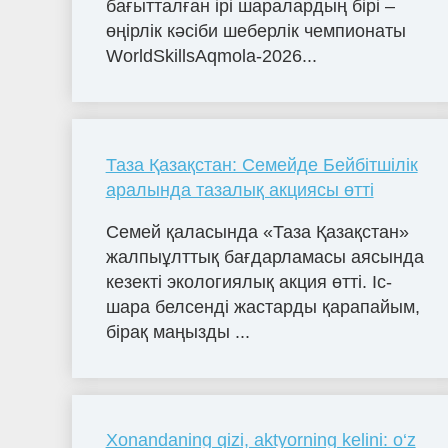
бағытталған ірі шаралардың бірі –
өңірлік кәсіби шеберлік чемпионаты
WorldSkillsAqmola-2026...
Таза Қазақстан: Семейде Бейбітшілік
аралында тазалық акциясы өтті
Семей қаласында «Таза Қазақстан»
жалпыұлттық бағдарламасы аясында
кезекті экологиялық акция өтті. Іс-
шара белсенді жастарды қарапайым,
бірақ маңызды ...
Xonandaning qizi, aktyorning kelini: o‘z