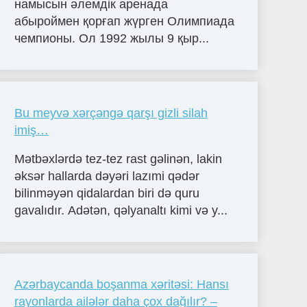
намысын әлемдік аренада
абыроймен қорғап жүрген Олимпиада
чемпионы. Ол 1992 жылы 9 қыр...
Bu meyvə xərçəngə qarşı gizli silah
imiş…
Mətbəxlərdə tez-tez rast gəlinən, lakin
əksər hallarda dəyəri lazımi qədər
bilinməyən qidalardan biri də quru
gavalıdır. Adətən, qəlyanaltı kimi və y...
Azərbaycanda boşanma xəritəsi: Hansı
rayonlarda ailələr daha çox dağılır? –