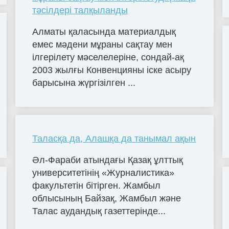
тәсілдері талқыланды
Алматы қаласында материалдық
емес мәдени мұраны сақтау мен
ілгерілету мәселелеріне, сондай-ақ
2003 жылғы Конвенцияны іске асыру
барысына жүргізілген ...
Таласқа да, Алашқа да танымал ақын
Әл-Фараби атындағы Қазақ ұлттық
университетінің «Журналистика»
факультетін бітірген. Жамбыл
облысының Байзақ, Жамбыл және
Талас аудандық газеттерінде...