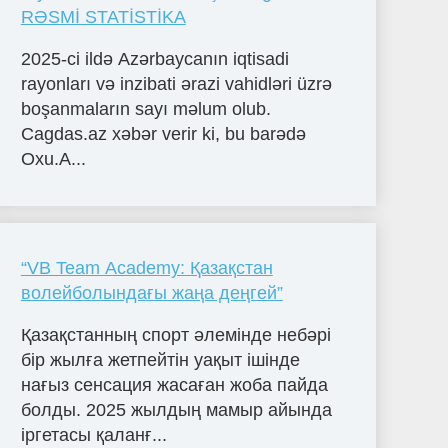
RƏSMİ STATİSTİKA
2025-ci ildə Azərbaycanın iqtisadi
rayonları və inzibati ərazi vahidləri üzrə
boşanmaların sayı məlum olub.
Cagdas.az xəbər verir ki, bu barədə
Oxu.A...
“VB Team Academy: Қазақстан
волейболындағы жаңа деңгей”
Қазақстанның спорт әлемінде небәрі
бір жылға жетпейтін уақыт ішінде
нағыз сенсация жасаған жоба пайда
болды. 2025 жылдың мамыр айында
іргетасы қаланғ...