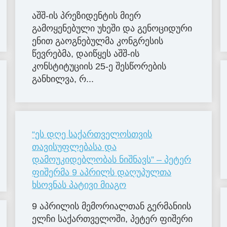
აშშ-ის პრეზიდენტის მიერ
გამოყენებული უხეში და გენოციდური
ენით გაოგნებულმა კონგრესის
წევრებმა, დაიწყეს აშშ-ის
კონსტიტუციის 25-ე შესწორების
განხილვა, რ...
“ეს დღე საქართველოსთვის
თავისუფლებასა და
დამოუკიდებლობას ნიშნავს” – პეტერ
ფიშერმა 9 აპრილს დაღუპულთა
ხსოვნას პატივი მიაგო
9 აპ­რი­ლის მე­მო­რი­ალ­თან გერ­მა­ნი­ის
ელჩი სა­ქარ­თვე­ლო­ში, პე­ტერ ფი­შე­რი