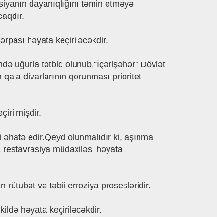
siyanın dayanıqlığını təmin etməyə
caqdır.
rpası həyata keçiriləcəkdir.
də uğurla tətbiq olunub.“İçərişəhər” Dövlət
qala divarlarının qorunması prioritet
çirilmişdir.
ni əhatə edir.Qeyd olunmalıdır ki, aşınma
a restavrasiya müdaxiləsi həyata
ütubət və təbii erroziya prosesləridir.
ildə həyata keçiriləcəkdir.