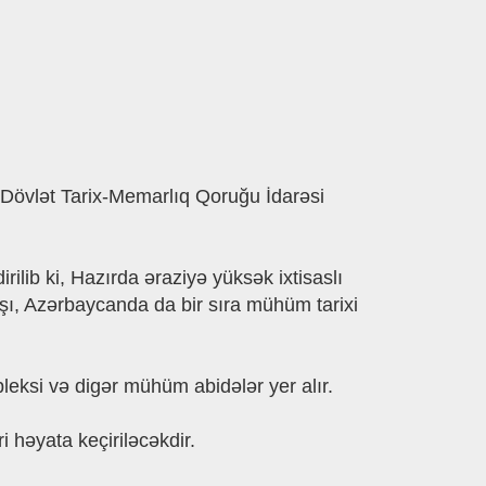
” Dövlət Tarix-Memarlıq Qoruğu İdarəsi
ilib ki, Hazırda əraziyə yüksək ixtisaslı
şı, Azərbaycanda da bir sıra mühüm tarixi
leksi və digər mühüm abidələr yer alır.
i həyata keçiriləcəkdir.