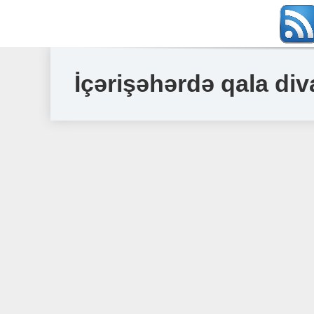
İçərişəhərdə qala div