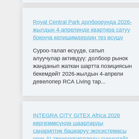
Royal Central Park долбоорунда 2026-
жылдын 4-апрелинде квартира сатуу
боюнча келишимдердин тез өсүшү
Суроо-талап өсүүдө, сатып
алуучулар активдүү: долбоор рынок
жанданып жаткан шартта позициясын
бекемдөйт 2026-жылдын 4-апрели
девелопер RCA Living тар...
INTEGRA CITY GITEX Africa 2026
көргөзмөсүндө шаарларды
санариптик башкаруу экосистемасы
үчүн AI-технологияларды сунуштайт