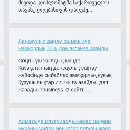
მი­ვი­და. დიპ­ლო­მატ­მა სა­ქარ­თვე­ლოს
თა­ვი­სუფ­ლე­ბის­თვის და­ღუ­პუ...
Денсаулық сақтау саласында
жемқорлық 70%-дан астамға азайды
Соңғы үш жылдың ішінде
Қазақстанның денсаулық сақтау
жүйесінде сыбайлас жемқорлық құқық
бұзушылықтар 72,7%-ға азайды, деп
жазады inbusiness.kz сайты....
Алматыда материалдық емес мәдени
мұраны сақтау мен ілгерілетудің жаңа