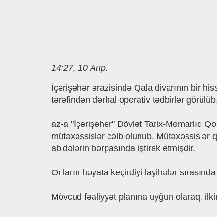
14:27, 10 Апр.
İçərişəhər ərazisində Qala divarının bir hi
tərəfindən dərhal operativ tədbirlər görül
az-a "İçərişəhər" Dövlət Tarix-Memarlıq Qor
mütəxəssislər cəlb olunub. Mütəxəssislər q
abidələrin bərpasında iştirak etmişdir.
Onların həyata keçirdiyi layihələr sırasınd
Mövcud fəaliyyət planına uyğun olaraq, ilkin