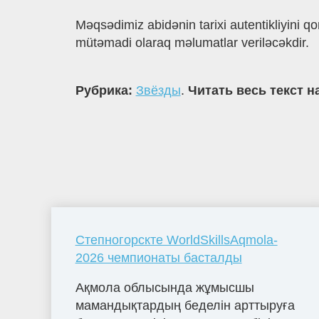
Məqsədimiz abidənin tarixi autentikliyini 
mütəmadi olaraq məlumatlar veriləcəkdir.
Рубрика:
Звёзды
.
Читать весь текст н
Степногорскте WorldSkillsAqmola-
2026 чемпионаты басталды
Ақмола облысында жұмысшы
мамандықтардың беделін арттыруға