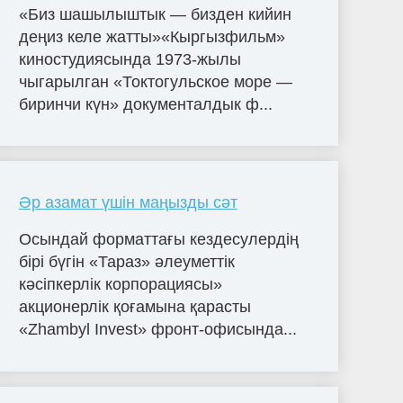
«Биз шашылыштык — бизден кийин
деңиз келе жатты»«Кыргызфильм»
киностудиясында 1973-жылы
чыгарылган «Токтогульское море —
биринчи күн» документалдык ф...
Әр азамат үшін маңызды сәт
Осындай форматтағы кездесулердің
бірі бүгін «Тараз» әлеуметтік
кәсіпкерлік корпорациясы»
акционерлік қоғамына қарасты
«Zhambyl Invest» фронт-офисында...