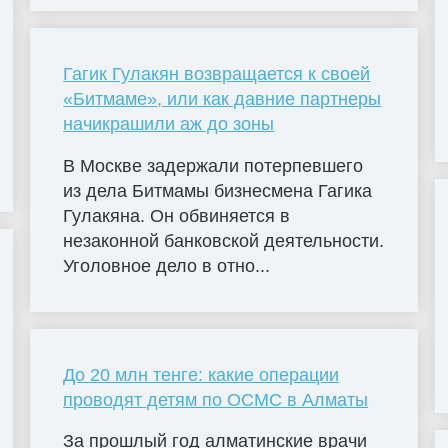
Гагик Гулакян возвращается к своей
«Битмаме», или как давние партнеры
начикрашили аж до зоны
В Москве задержали потерпевшего
из дела Битмамы бизнесмена Гагика
Гулакяна. Он обвиняется в
незаконной банковской деятельности.
Уголовное дело в отно...
До 20 млн тенге: какие операции
проводят детям по ОСМС в Алматы
За прошлый год алматинские врачи