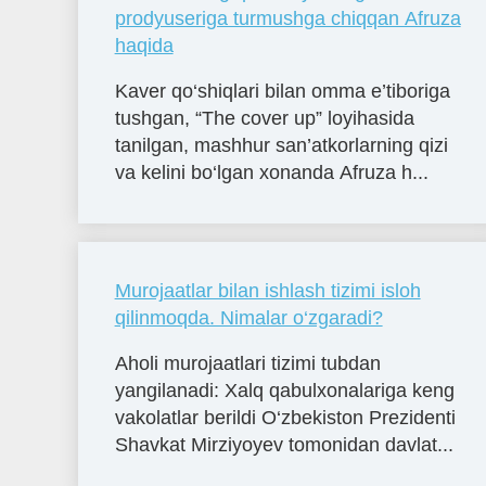
prodyuseriga turmushga chiqqan Afruza
haqida
Kaver qo‘shiqlari bilan omma e’tiboriga
tushgan, “The cover up” loyihasida
tanilgan, mashhur san’atkorlarning qizi
va kelini bo‘lgan xonanda Afruza h...
Murojaatlar bilan ishlash tizimi isloh
qilinmoqda. Nimalar o‘zgaradi?
Aholi murojaatlari tizimi tubdan
yangilanadi: Xalq qabulxonalariga keng
vakolatlar berildi O‘zbekiston Prezidenti
Shavkat Mirziyoyev tomonidan davlat...