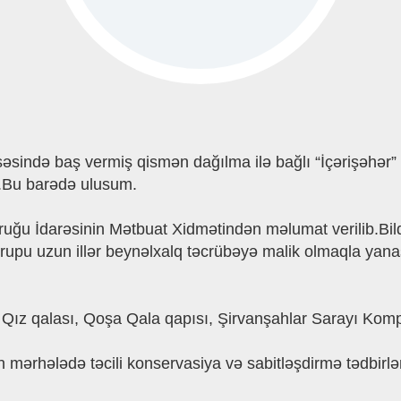
ssəsində baş vermiş qismən dağılma ilə bağlı “İçərişəhər
üb.Bu barədə ulusum.
uğu İdarəsinin Mətbuat Xidmətindən məlumat verilib.Bildir
rupu uzun illər beynəlxalq təcrübəyə malik olmaqla yana
a Qız qalası, Qoşa Qala qapısı, Şirvanşahlar Sarayı Komp
 mərhələdə təcili konservasiya və sabitləşdirmə tədbirlər