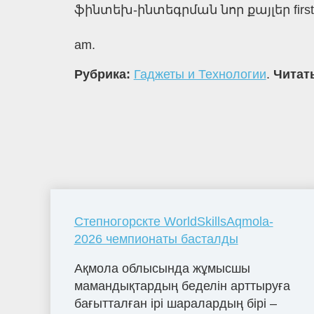
ֆինտեխ-ինտեգրման նոր քայլեր first 
am.
Рубрика:
Гаджеты и Технологии
.
Читать
Степногорскте WorldSkillsAqmola-
2026 чемпионаты басталды
Ақмола облысында жұмысшы
мамандықтардың беделін арттыруға
бағытталған ірі шаралардың бірі –