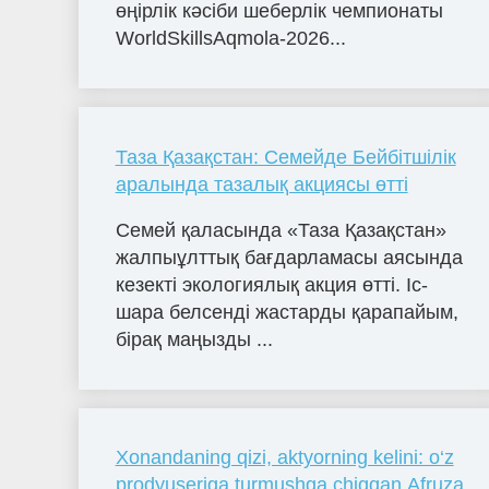
өңірлік кәсіби шеберлік чемпионаты
WorldSkillsAqmola-2026...
Таза Қазақстан: Семейде Бейбітшілік
аралында тазалық акциясы өтті
Семей қаласында «Таза Қазақстан»
жалпыұлттық бағдарламасы аясында
кезекті экологиялық акция өтті. Іс-
шара белсенді жастарды қарапайым,
бірақ маңызды ...
Xonandaning qizi, aktyorning kelini: o‘z
prodyuseriga turmushga chiqqan Afruza