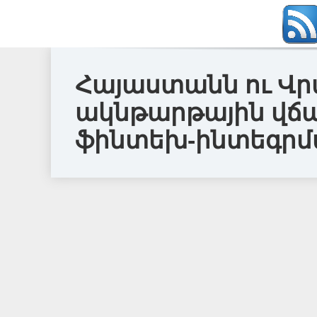
Հայաստանն ու Վ
ակնթարթային վճա
ֆինտեխ-ինտեգրմա