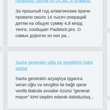
проводят детям по ОСМС в Алматы
За прошлый год алматинские врачи
провели около 14 тысяч операций
детям на общую сумму 4,8 млрд
тенге, сообщает Paddock.pro. О
самых дорогих из них ра...
Saxta generalın oğlu və sevgilisini həbs
etdilər
Saxta generalın azyaşlıya işgəncə
verən oğlu və sevgilisi ilə bağlı qərar
verilib.Bakıda əvvəllər özünü "general-
mayor" kimi təqdim edərək dələduzluq...