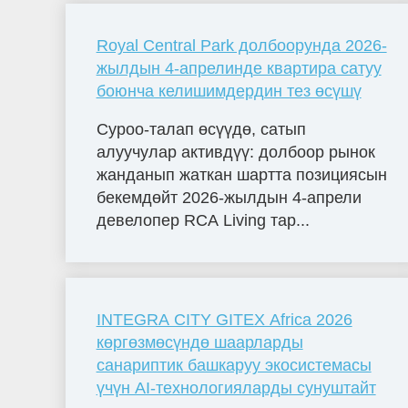
Royal Central Park долбоорунда 2026-
жылдын 4-апрелинде квартира сатуу
боюнча келишимдердин тез өсүшү
Суроо-талап өсүүдө, сатып
алуучулар активдүү: долбоор рынок
жанданып жаткан шартта позициясын
бекемдөйт 2026-жылдын 4-апрели
девелопер RCA Living тар...
INTEGRA CITY GITEX Africa 2026
көргөзмөсүндө шаарларды
санариптик башкаруу экосистемасы
үчүн AI-технологияларды сунуштайт