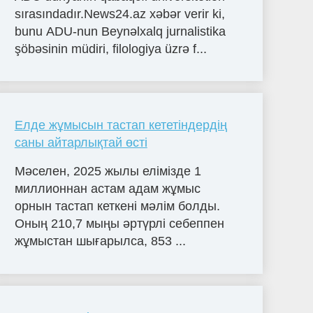
sırasındadır.News24.az xəbər verir ki,
bunu ADU-nun Beynəlxalq jurnalistika
şöbəsinin müdiri, filologiya üzrə f...
Елде жұмысын тастап кететіндердің
саны айтарлықтай өсті
Мәселен, 2025 жылы елімізде 1
миллионнан астам адам жұмыс
орнын тастап кеткені мәлім болды.
Оның 210,7 мыңы әртүрлі себеппен
жұмыстан шығарылса, 853 ...