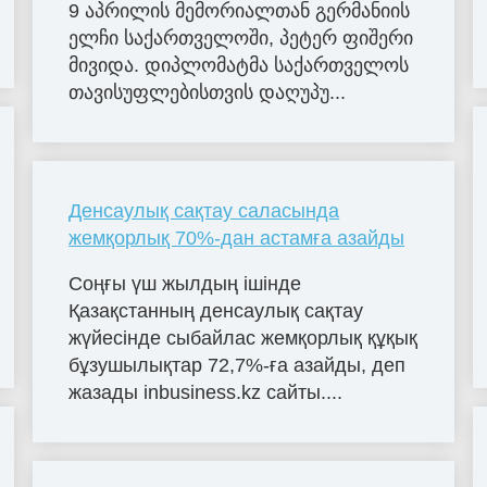
9 აპ­რი­ლის მე­მო­რი­ალ­თან გერ­მა­ნი­ის
ელჩი სა­ქარ­თვე­ლო­ში, პე­ტერ ფი­შე­რი
მი­ვი­და. დიპ­ლო­მატ­მა სა­ქარ­თვე­ლოს
თა­ვი­სუფ­ლე­ბის­თვის და­ღუ­პუ...
Денсаулық сақтау саласында
жемқорлық 70%-дан астамға азайды
Соңғы үш жылдың ішінде
Қазақстанның денсаулық сақтау
жүйесінде сыбайлас жемқорлық құқық
бұзушылықтар 72,7%-ға азайды, деп
жазады inbusiness.kz сайты....