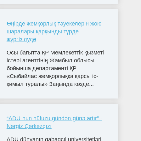
Өңірде жемқорлық тәуекелерін жою
шаралары қарқынды түрде
жүргізілуде
Осы бағытта ҚР Мемлекеттік қызметі
істері агенттінің Жамбыл облысы
бойынша департаменті ҚР
«Сыбайлас жемқорлыққа қарсы іс-
қимыл туралы» Заңында көзде...
“ADU-nun nüfuzu gündən-günə artır” -
Nərgiz Çərkəzqızı
ADU dünyanın qabaqcıl universitetləri