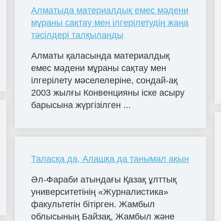
Алматыда материалдық емес мәдени
мұраны сақтау мен ілгерілетудің жаңа
тәсілдері талқыланды
Алматы қаласында материалдық
емес мәдени мұраны сақтау мен
ілгерілету мәселелеріне, сондай-ақ
2003 жылғы Конвенцияны іске асыру
барысына жүргізілген ...
Таласқа да, Алашқа да танымал ақын
Әл-Фараби атындағы Қазақ ұлттық
университетінің «Журналистика»
факультетін бітірген. Жамбыл
облысының Байзақ, Жамбыл және