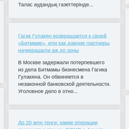
Талас аудандық газеттерінде...
Гагик Гулакян возвращается к своей
«Битмаме», или как давние партнеры
начикрашили аж до зоны
В Москве задержали потерпевшего
из дела Битмамы бизнесмена Гагика
Гулакяна. Он обвиняется в
незаконной банковской деятельности.
Уголовное дело в отно...
До 20 млн тенге: какие операции