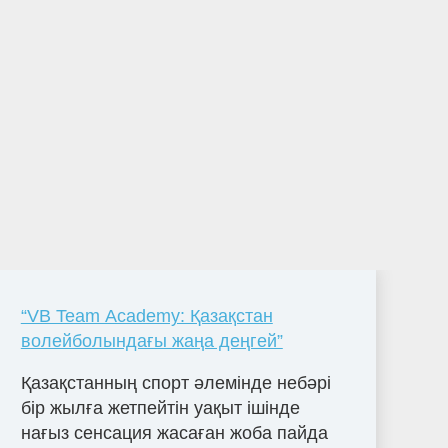
“VB Team Academy: Қазақстан
волейболындағы жаңа деңгей”
Қазақстанның спорт әлемінде небәрі
бір жылға жетпейтін уақыт ішінде
нағыз сенсация жасаған жоба пайда