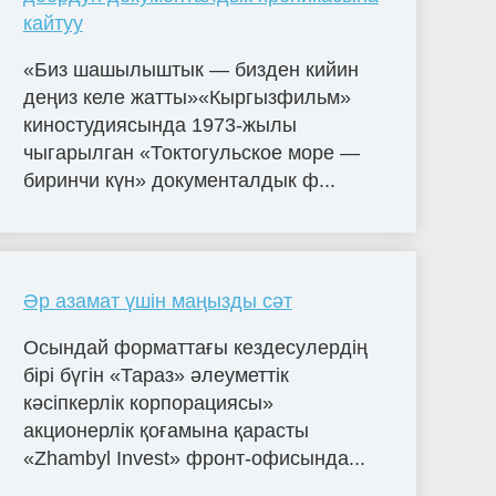
кайтуу
«Биз шашылыштык — бизден кийин
деңиз келе жатты»«Кыргызфильм»
киностудиясында 1973-жылы
чыгарылган «Токтогульское море —
биринчи күн» документалдык ф...
Әр азамат үшін маңызды сәт
Осындай форматтағы кездесулердің
бірі бүгін «Тараз» әлеуметтік
кәсіпкерлік корпорациясы»
акционерлік қоғамына қарасты
«Zhambyl Invest» фронт-офисында...