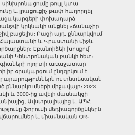
ի սինխրոնացումը թույլ կտա
ւնը և լրացուցիչ թափ հաղորդել
 ընթացակարգերի փոխադարձ
հանջվի կրկնակի անցնել «ճանաչիր
վ բացելիս։ Բացի այդ, քննարկվում
ւմ Հայաստանի և Վրաստանի միջև
րծարքներ։ Էբանոիձեի խոսքով՝
անի Կենտրոնական բանկի հետ։
լոգիաների ոլորտի առաջատար
 տարի իր օրակարգում ընդգրկում է
րարարություններն ու տնտեսական
 քննարկումների միջավայր։ 2023
կի և 3000-ից ավելի մասնակցի
մանիայից, Ավստրալիայից և ԱՊՀ
ությունը ֆորումի մեդիագործընկերն
վճարումներ և միասնական QR-