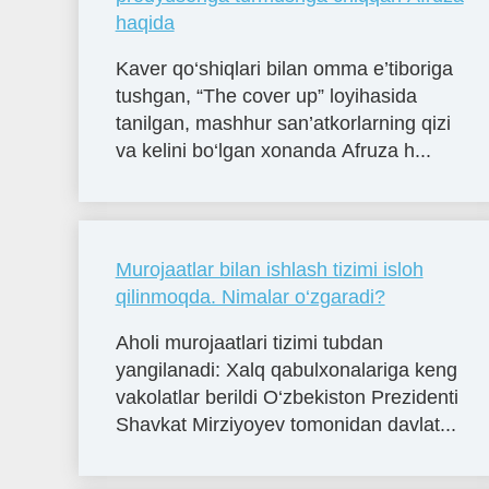
haqida
Kaver qo‘shiqlari bilan omma e’tiboriga
tushgan, “The cover up” loyihasida
tanilgan, mashhur san’atkorlarning qizi
va kelini bo‘lgan xonanda Afruza h...
Murojaatlar bilan ishlash tizimi isloh
qilinmoqda. Nimalar o‘zgaradi?
Aholi murojaatlari tizimi tubdan
yangilanadi: Xalq qabulxonalariga keng
vakolatlar berildi O‘zbekiston Prezidenti
Shavkat Mirziyoyev tomonidan davlat...