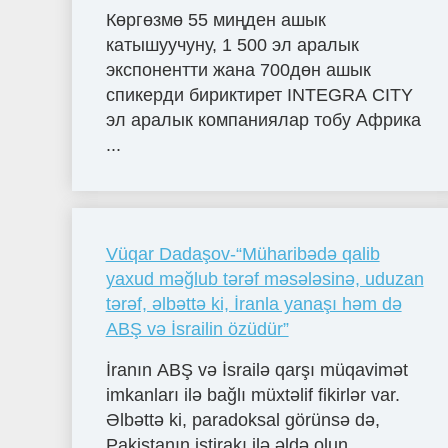
Көргөзмө 55 миңден ашык
катышуучуну, 1 500 эл аралык
экспонентти жана 700дөн ашык
спикерди бириктирет INTEGRA CITY
эл аралык компаниялар тобу Африка
...
Vüqar Dadaşov-“Müharibədə qalib
yaxud məğlub tərəf məsələsinə, uduzan
tərəf, əlbəttə ki, İranla yanaşı həm də
ABŞ və İsrailin özüdür”
İranın ABŞ və İsrailə qarşı müqavimət
imkanları ilə bağlı müxtəlif fikirlər var.
Əlbəttə ki, paradoksal görünsə də,
Pakistanın iştirakı ilə əldə olun...