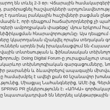
 կարող են տևել 2-3 օր։ Վճարային համակարգեր
, բարձրացնել հաշվարկների արդյունավետությո
արող է դառնալ բանկային հաշիվների բացման
 մասին է, որի դեպքում հաճախորդներից չի պա
երի ամբողջական փաթեթը՝ մյուս երկրում հաշի
ունիֆիկացման հնարավորությունը։ Այս դեպքո
երը կկարողանան մշակվել որպես տեղական գո
ններն արդեն իսկ իրականացվում են Հայաստ
 Թվային տնտեսության և ֆինանսական տեխնո
F) ֆորումը։ Doing Digital Forum-ը յուրաքանչյուր
արևոր տեխնոլոգիական զարգացումները, նո
 իր լսարանին և ձևավորելով ապագային միտված
-ը համախմբել է ավելի քան 60 նշանավոր խոսնա
յունից, Միացյալ Նահանգներից, ԱՄԷ-ից, Գեր
SPRING PR ընկերությունն է։ «ԱՌԿԱ» գործակալ
անը նպատակադրված են ներդնել ակնթարթային 