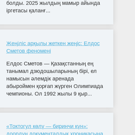
болды. 2025 жылдың мамыр айында
іргетасы қаланғ...
Жеңіліс арқылы жеткен жеңіс: Елдос
Сметов феномені
Елдос Сметов — Қазақстанның ең
танымал дзюдошыларының бірі, ел
намысын әлемдік аренада
абыроймен қорғап жүрген Олимпиада
чемпионы. Ол 1992 жылы 9 қыр...
«Токтогул көлү — биринчи күн»:
доордун документалдык хроникасына