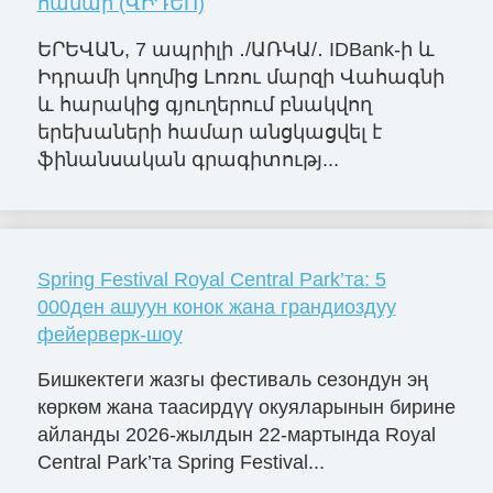
համար (ՎԻԴԵՈ)
ԵՐԵՎԱՆ, 7 ապրիլի ․/ԱՌԿԱ/․ IDBank-ի և
Իդրամի կողմից Լոռու մարզի Վահագնի
և հարակից գյուղերում բնակվող
երեխաների համար անցկացվել է
ֆինանսական գրագիտությ...
Spring Festival Royal Central Park’та: 5
000ден ашуун конок жана грандиоздуу
фейерверк-шоу
Бишкектеги жазгы фестиваль сезондун эң
көркөм жана таасирдүү окуяларынын бирине
айланды 2026-жылдын 22-мартында Royal
Central Park’та Spring Festival...