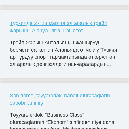
Түркияда 27-28 мартта эл аралык трейл
жарышы Alanya Ultra Trail өтөт
Трейл-жарыш Антальянын жашыруун
бермети саналган Аланьяда өтмөкчү Түркия
ар түрдүү спорт тармактарында өткөрүлгөн
эл аралык деңгээлдеги иш-чаралардын...
Sən demə, təyyarədəki bahalı oturacaqların
səbəbi bu imiş
Təyyarələrdəki “Business Class”
oturacaqlarının “Ekonom” sinfindən niyə daha