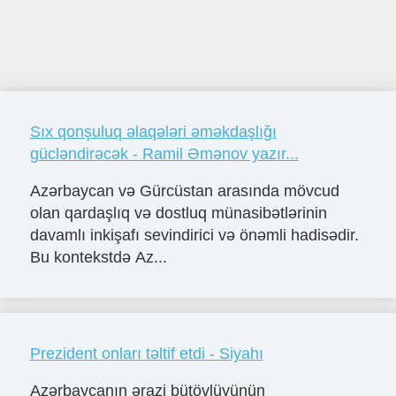
Sıx qonşuluq əlaqələri əməkdaşlığı
gücləndirəcək - Ramil Əmənov yazır...
Azərbaycan və Gürcüstan arasında mövcud
olan qardaşlıq və dostluq münasibətlərinin
davamlı inkişafı sevindirici və önəmli hadisədir.
Bu kontekstdə Az...
Prezident onları təltif etdi - Siyahı
Azərbaycanın ərazi bütövlüyünün