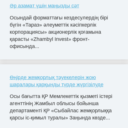
Әр азамат үшін маңызды сәт
Осындай форматтағы кездесулердің бірі
бүгін «Тараз» әлеуметтік кәсіпкерлік
корпорациясы» акционерлік қоғамына
қарасты «Zhambyl Invest» фронт-
офисында...
Өңірде жемқорлық тәуекелерін жою
шаралары қарқынды түрде жүргізілуде
Осы бағытта ҚР Мемлекеттік қызметі істері
агенттінің Жамбыл облысы бойынша
департаменті ҚР «Сыбайлас жемқорлыққа
қарсы іс-қимыл туралы» Заңында көзде...