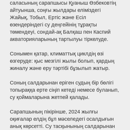
саласының сарапшысы Қуаныш Өзбековтің
айтуынша, соңғы жылдары еліміздегі
Жайық, Тобыл, Ертіс және Есіл
өзендеріндегі су деңгейінің тұрақты
төмендеуі, сондай-ақ Балқаш пен Каспий
акваторияларының тартылуы тіркелуде.
Сонымен қатар, климаттық циклдің өзі
өзгеруде: қыс мезгілі жылы болып, қардың
жиналу және еру тәртібі бұзылып жатыр.
Соның салдарынан еріген судың бір бөлігі
топыраққа ерте сіңіп кетеді немесе буланып,
су қоймаларына жетпей қалады.
Сарапшының пікірінше, 2024 жылғы
оқиғалар елдің бұл мәселедегі осалдығын
анық көрсетті. Су тасқынының салдарынан