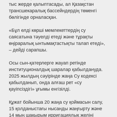
тыс жерде қалыптасады, ал Қазақстан
трансшекаралық бассейндердің төменгі
бөлігінде орналасқан.
«Бұл елді көрші мемлекеттердің су
саясатына тәуелді етеді және тұрақты
өңіраралық ынтымақтастықты талап етеді»,
– дейді сарапшы.
Осы сын-қатерлерге жауап ретінде
институционалдық шаралар қабылдануда.
2025 жылдың сәуірінде жаңа Су кодексі
қабылданып, онда алғаш рет «су
қауіпсіздігі» ұғымы енгізілді.
Құжат бойынша 20 жаңа су қоймасын салу,
15 қолданыстағы нысанды жаңғырту және
14 мың шақырым ирригациялық желіні