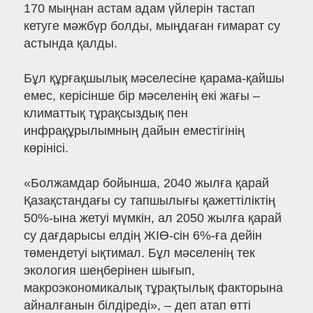
170 мыңнан астам адам үйлерін тастап
кетуге мәжбүр болды, мыңдаған ғимарат су
астында қалды.
Бұл құрғақшылық мәселесіне қарама-қайшы
емес, керісінше бір мәселенің екі жағы –
климаттық тұрақсыздық пен
инфрақұрылымның дайын еместігінің
көрінісі.
«Болжамдар бойынша, 2040 жылға қарай
Қазақстандағы су тапшылығы қажеттіліктің
50%-ына жетуі мүмкін, ал 2050 жылға қарай
су дағдарысы елдің ЖІӨ-сін 6%-ға дейін
төмендетуі ықтимал. Бұл мәселенің тек
экология шеңберінен шығып,
макроэкономикалық тұрақтылық факторына
айналғанын білдіреді», – деп атап өтті