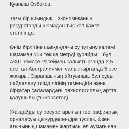
Қуаныш Өзбеков.
Тағы бір қиындық – экономиканың
ресурстарды шамадан тыс көп қажет
ететінінде.
Өнім бірлігіне шаққандағы су тұтыну көлемі
шамамен 109 текше метрді құрайды – бұл
АҚШ немесе Ресеймен салыстырғанда 2,5
есе, ал Австралиямен салыстырғанда 5 есе
жоғары. Сарапшының айтуынша, бұл суды
пайдалану тиімділігінің төмендігін және
бірқатар салалардағы технологиялық артта
қалушылықты көрсетеді.
Жағдайды су ресурстарының географиялық
орналасуы да күрделендіре түспек. Өзен
ағынының шамамен жартысы ел аумағынан