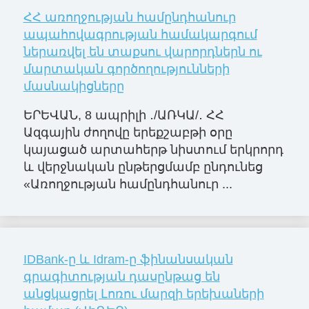
ՀՀ առողջության համընդհանուր
ապահովագրության համակարգում
ներառվել են տաքսու վարորդներն ու
մարտական գործողությունների
մասնակիցները
ԵՐԵՎԱՆ, 8 ապրիլի ․/ԱՌԿԱ/․ ՀՀ
Ազգային ժողովը երեքշաբթի օրը
կայացած արտահերթ նիստում երկրորդ
և վերջնական ընթերցմամբ ընդունեց
«Առողջության համընդհանուր ...
IDBank-ը և Idram-ը ֆինանսական
գրագիտության դասընթաց են
անցկացրել Լոռու մարզի երեխաների