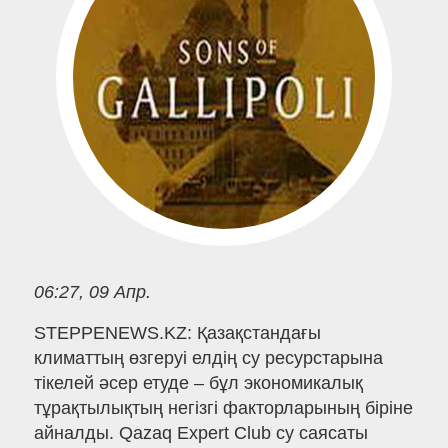
06:27, 09 Апр.
STEPPENEWS.KZ: Қазақстандағы
климаттың өзгеруі елдің су ресурстарына
тікелей әсер етуде – бұл экономикалық
тұрақтылықтың негізгі факторларының біріне
айналды. Qazaq Expert Club су саясаты