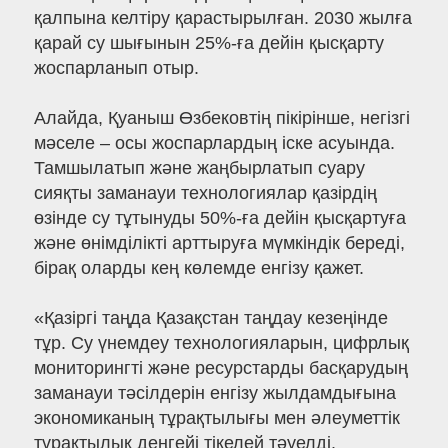
қалпына келтіру қарастырылған. 2030 жылға
қарай су шығынын 25%-ға дейін қысқарту
жоспарланып отыр.
Алайда, Қуаныш Өзбековтің пікірінше, негізгі
мәселе – осы жоспарлардың іске асуында.
Тамшылатып және жаңбырлатып суару
сияқты заманауи технологиялар қазірдің
өзінде су тұтынуды 50%-ға дейін қысқартуға
және өнімділікті арттыруға мүмкіндік береді,
бірақ оларды кең көлемде енгізу қажет.
«Қазіргі таңда Қазақстан таңдау кезеңінде
тұр. Су үнемдеу технологияларын, цифрлық
мониторингті және ресурстарды басқарудың
заманауи тәсілдерін енгізу жылдамдығына
экономиканың тұрақтылығы мен әлеуметтік
тұрақтылық деңгейі тікелей тәуелді.