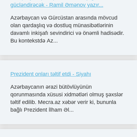
gücləndirəcək - Ramil Əmənov yazır...
Azərbaycan və Gürcüstan arasında mövcud
olan qardaşlıq və dostluq münasibətlərinin
davamlı inkişafı sevindirici və önəmli hadisədir.
Bu kontekstdə Az...
Prezident onları təltif etdi - Siyahı
Azərbaycanın ərazi bütövlüyünün
qorunmasında xüsusi xidmətləri olmuş şəxslər
təltif edilib. Mecra.az xəbər verir ki, bununla
bağlı Prezident İlham Əl...