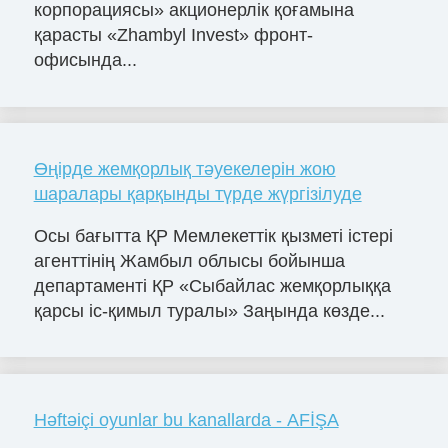
корпорациясы» акционерлік қоғамына
қарасты «Zhambyl Invest» фронт-
офисында...
Өңірде жемқорлық тәуекелерін жою
шаралары қарқынды түрде жүргізілуде
Осы бағытта ҚР Мемлекеттік қызметі істері
агенттінің Жамбыл облысы бойынша
департаменті ҚР «Сыбайлас жемқорлыққа
қарсы іс-қимыл туралы» Заңында көзде...
Həftəiçi oyunlar bu kanallarda - AFİŞA