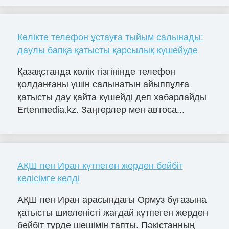
Көлікте телефон ұстауға тыйым салынады:
даулы бапқа қатысты қарсылық күшейуде
Қазақстанда көлік тізгінінде телефон
қолданғаны үшін салынатын айыппұлға
қатысты дау қайта күшейді деп хабарлайды
Ertenmedia.kz. Заңгерлер мен автоса...
АҚШ пен Иран күтпеген жерден бейбіт
келісімге келді
АҚШ пен Иран арасындағы Ормуз бұғазына
қатысты шиеленісті жағдай күтпеген жерден
бейбіт түрде шешімін тапты. Пәкістанның