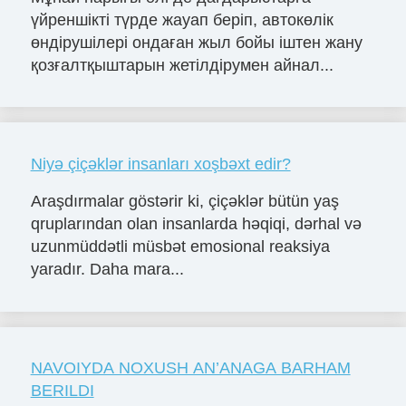
үйреншікті түрде жауап беріп, автокөлік
өндірушілері ондаған жыл бойы іштен жану
қозғалтқыштарын жетілдірумен айнал...
Niyə çiçəklər insanları xoşbəxt edir?
Araşdırmalar göstərir ki, çiçəklər bütün yaş
qruplarından olan insanlarda həqiqi, dərhal və
uzunmüddətli müsbət emosional reaksiya
yaradır. Daha mara...
NAVOIYDA NOXUSH AN’ANAGA BARHAM
BERILDI