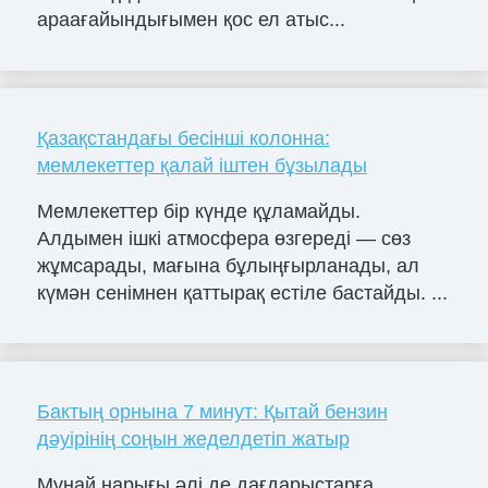
араағайындығымен қос ел атыс...
Қазақстандағы бесінші колонна:
мемлекеттер қалай іштен бұзылады
Мемлекеттер бір күнде құламайды.
Алдымен ішкі атмосфера өзгереді — сөз
жұмсарады, мағына бұлыңғырланады, ал
күмән сенімнен қаттырақ естіле бастайды. ...
Бактың орнына 7 минут: Қытай бензин
дәуірінің соңын жеделдетіп жатыр
Мұнай нарығы әлі де дағдарыстарға