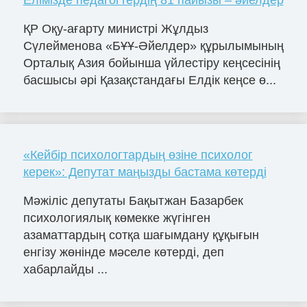
Елімізде педагогтердің 81 пайызы – әйелдер
ҚР Оқу-ағарту министрі Жұлдыз
Сүлейменова «БҰҰ-Әйелдер» құрылымының
Орталық Азия бойынша үйлестіру кеңсесінің
басшысы әрі Қазақстандағы Елдік кеңсе ө...
«Кейбір психологтардың өзіне психолог
керек»: Депутат маңызды бастама көтерді
Мәжіліс депутаты Бақытжан Базарбек
психологиялық көмекке жүгінген
азаматтардың сотқа шағымдану құқығын
енгізу жөнінде мәселе көтерді, деп
хабарлайды ...