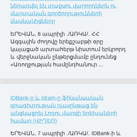
ներառվել են տաքսու վարորդներն ու
մարտական գործողությունների
մասնակիցները
ԵՐԵՎԱՆ, 8 ապրիլի ․/ԱՌԿԱ/․ ՀՀ
Ազգային ժողովը երեքշաբթի օրը
կայացած արտահերթ նիստում երկրորդ
և վերջնական ընթերցմամբ ընդունեց
«Առողջության համընդհանուր ...
IDBank-ը և Idram-ը ֆինանսական
գրագիտության դասընթաց են
անցկացրել Լոռու մարզի երեխաների
համար (ՎԻԴԵՈ)
ԵՐԵՎԱՆ, 7 ապրիլի ․/ԱՌԿԱ/․ IDBank-ի և