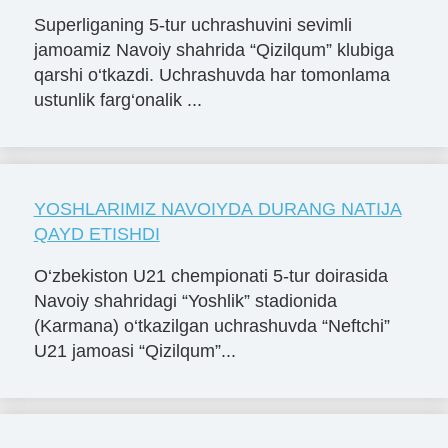
Superliganing 5-tur uchrashuvini sevimli
jamoamiz Navoiy shahrida “Qizilqum” klubiga
qarshi o‘tkazdi. Uchrashuvda har tomonlama
ustunlik farg‘onalik ...
YOSHLARIMIZ NAVOIYDA DURANG NATIJA
QAYD ETISHDI
O‘zbekiston U21 chempionati 5-tur doirasida
Navoiy shahridagi “Yoshlik” stadionida
(Karmana) o‘tkazilgan uchrashuvda “Neftchi”
U21 jamoasi “Qizilqum”...