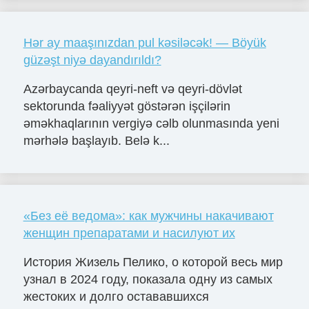
Hər ay maaşınızdan pul kəsiləcək! — Böyük
güzəşt niyə dayandırıldı?
Azərbaycanda qeyri-neft və qeyri-dövlət
sektorunda fəaliyyət göstərən işçilərin
əməkhaqlarının vergiyə cəlb olunmasında yeni
mərhələ başlayıb. Belə k...
«Без её ведома»: как мужчины накачивают
женщин препаратами и насилуют их
История Жизель Пелико, о которой весь мир
узнал в 2024 году, показала одну из самых
жестоких и долго остававшихся