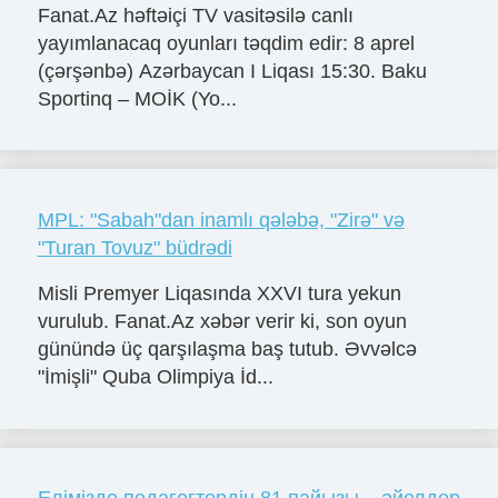
Fanat.Az həftəiçi TV vasitəsilə canlı
yayımlanacaq oyunları təqdim edir: 8 aprel
(çərşənbə) Azərbaycan I Liqası 15:30. Baku
Sportinq – MOİK (Yo...
MPL: "Sabah"dan inamlı qələbə, "Zirə" və
"Turan Tovuz" büdrədi
Misli Premyer Liqasında XXVI tura yekun
vurulub. Fanat.Az xəbər verir ki, son oyun
günündə üç qarşılaşma baş tutub. Əvvəlcə
"İmişli" Quba Olimpiya İd...