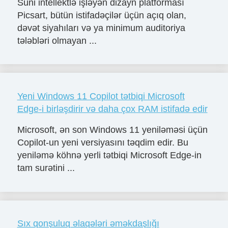
Süni intellektlə işləyən dizayn platforması
Picsart, bütün istifadəçilər üçün açıq olan,
dəvət siyahıları və ya minimum auditoriya
tələbləri olmayan ...
Yeni Windows 11 Copilot tətbiqi Microsoft
Edge-i birləşdirir və daha çox RAM istifadə edir
Microsoft, ən son Windows 11 yeniləməsi üçün
Copilot-un yeni versiyasını təqdim edir. Bu
yeniləmə köhnə yerli tətbiqi Microsoft Edge-in
tam surətini ...
Sıx qonşuluq əlaqələri əməkdaşlığı