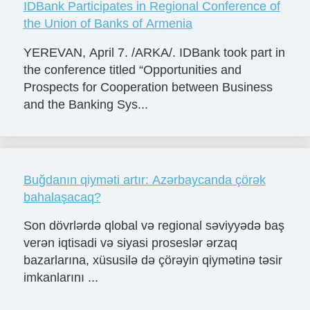
IDBank Participates in Regional Conference of
the Union of Banks of Armenia
YEREVAN, April 7. /ARKA/. IDBank took part in
the conference titled “Opportunities and
Prospects for Cooperation between Business
and the Banking Sys...
Buğdanın qiyməti artır: Azərbaycanda çörək
bahalaşacaq?
Son dövrlərdə qlobal və regional səviyyədə baş
verən iqtisadi və siyasi proseslər ərzaq
bazarlarına, xüsusilə də çörəyin qiymətinə təsir
imkanlarını ...