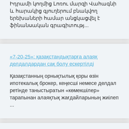
Իդրամի կողմից Լոռու մարզի Վահագնի
և հարակից գյուղերում բնակվող
երեխաների համար անցկացվել է
ֆինանսական գրագիտությ...
«7-20-25»: қазақстандықтарға алаяқ
делдалдардан сақ болу ескертілді
Қазақстанның орнықтылық қоры өзін
ипотекалық брокер, кеңесші немесе делдал
ретінде таныстыратын «көмекшілер»
тарапынан алаяқтық жағдайларының жиілеп
...