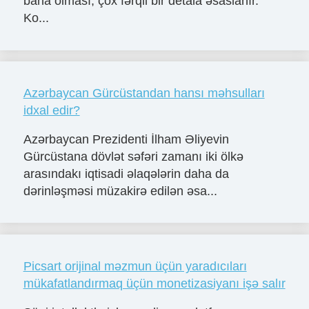
baha olması, çox fərqli bir detala əsaslanır.
Ko...
Azərbaycan Gürcüstandan hansı məhsulları
idxal edir?
Azərbaycan Prezidenti İlham Əliyevin
Gürcüstana dövlət səfəri zamanı iki ölkə
arasındakı iqtisadi əlaqələrin daha da
dərinləşməsi müzakirə edilən əsa...
Picsart orijinal məzmun üçün yaradıcıları
mükafatlandırmaq üçün monetizasiyanı işə salır