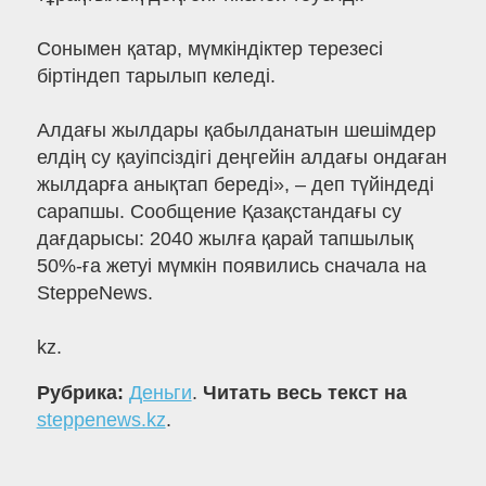
Сонымен қатар, мүмкіндіктер терезесі
біртіндеп тарылып келеді.
Алдағы жылдары қабылданатын шешімдер
елдің су қауіпсіздігі деңгейін алдағы ондаған
жылдарға анықтап береді», – деп түйіндеді
сарапшы. Сообщение Қазақстандағы су
дағдарысы: 2040 жылға қарай тапшылық
50%-ға жетуі мүмкін появились сначала на
SteppeNews.
kz.
Рубрика:
Деньги
.
Читать весь текст на
steppenews.kz
.